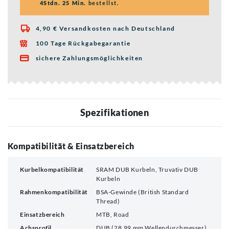
4Stdn. 25 Min.
bestellst.
4,90 € Versandkosten nach Deutschland

100 Tage Rückgabegarantie

sichere Zahlungsmöglichkeiten

Spezifikationen
Kompatibilität & Einsatzbereich
Kurbelkompatibilität
SRAM DUB Kurbeln, Truvativ DUB
Kurbeln
Rahmenkompatibilität
BSA-Gewinde (British Standard
Thread)
Einsatzbereich
MTB, Road
Achsprofil
DUB (28,99 mm Wellendurchmesser)