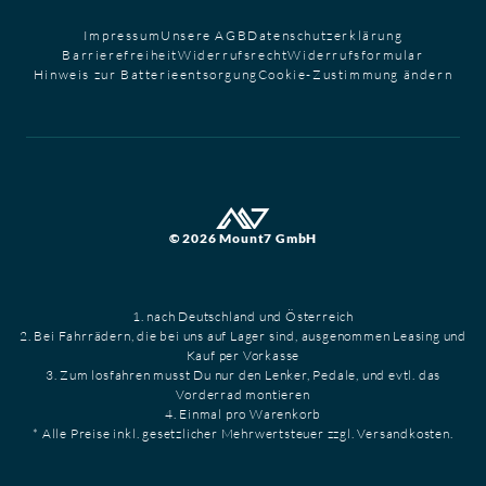
Impressum
Unsere AGB
Datenschutzerklärung
Barrierefreiheit
Widerrufsrecht
Widerrufsformular
Hinweis zur Batterieentsorgung
Cookie-Zustimmung ändern
© 2026 Mount7 GmbH
1. nach Deutschland und Österreich
2. Bei Fahrrädern, die bei uns auf Lager sind, ausgenommen Leasing und
Kauf per Vorkasse
3. Zum losfahren musst Du nur den Lenker, Pedale, und evtl. das
Vorderrad montieren
4. Einmal pro Warenkorb
* Alle Preise inkl. gesetzlicher Mehrwertsteuer zzgl. Versandkosten.