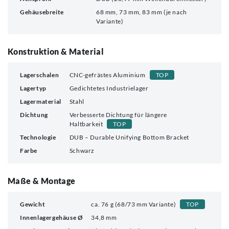
Gehäusebreite
68 mm, 73 mm, 83 mm (je nach
Variante)
Konstruktion & Material
Lagerschalen
CNC-gefrästes Aluminium
TOP
Lagertyp
Gedichtetes Industrielager
Lagermaterial
Stahl
Dichtung
Verbesserte Dichtung für längere
Haltbarkeit
TOP
Technologie
DUB – Durable Unifying Bottom Bracket
Farbe
Schwarz
Maße & Montage
Gewicht
ca. 76 g (68/73 mm Variante)
TOP
Innenlagergehäuse Ø
34,8 mm