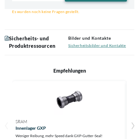
Email für Benachrichtigung
Es wurden noch keine Fragen gestellt.
Sicherheits- und
Bilder und Kontakte
Produktressourcen
Sicherheitsbilder und Kontakte
Empfehlungen
SRAM
SRA
Innenlager GXP
Inne
Weniger Reibung, mehr Speed dank GXP-Gutter-Seal!
Mehr 