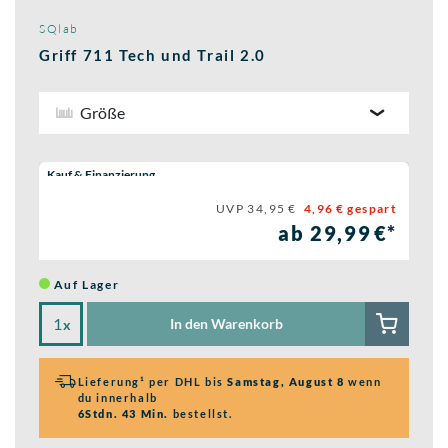
SQlab
Griff 711 Tech und Trail 2.0
Größe
Wähle eine Preisoption:
Kauf & Finanzierung
UVP 34,95 €
4,96 € gespart
ab 29,99 €*
Auf Lager
In den Warenkorb
x
Lieferung¹ per DHL bis
Samstag, August 8
wenn
du innerhalb
6Stdn. 43 Min.
bestellst.