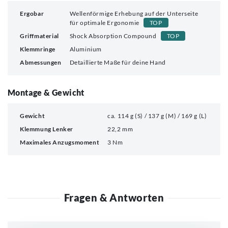
Ergobar
Wellenförmige Erhebung auf der Unterseite
für optimale Ergonomie
TOP
Griffmaterial
Shock Absorption Compound
TOP
Klemmringe
Aluminium
Abmessungen
Detaillierte Maße für deine Hand
Montage & Gewicht
Gewicht
ca. 114 g (S) / 137 g (M) / 169 g (L)
Klemmung Lenker
22,2 mm
Maximales Anzugsmoment
3 Nm
Fragen & Antworten