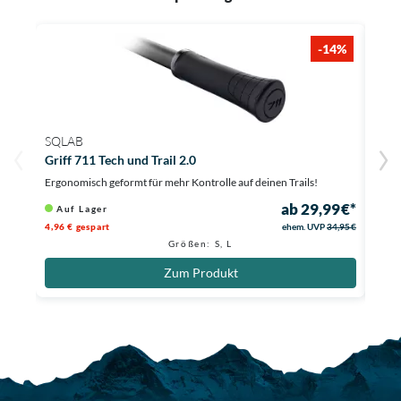
-14%
SQLAB
SQL
Griff 711 Tech und Trail 2.0
Grif
Ergonomisch geformt für mehr Kontrolle auf deinen Trails!
Extre
ab 29,99 €*
Auf Lager
Au
4,96 € gespart
ehem. UVP
34,95 €
Größen: S, L
Zum Produkt