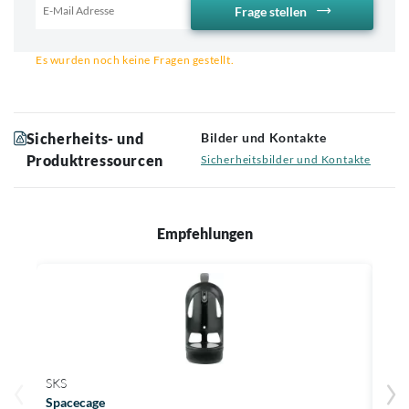
Frage stellen
Email für Benachrichtigung
Es wurden noch keine Fragen gestellt.
Sicherheits- und
Bilder und Kontakte
Produktressourcen
Sicherheitsbilder und Kontakte
Empfehlungen
SKS
GIA
Spacecage
Airw