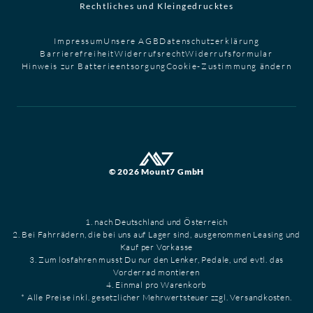
Rechtliches und Kleingedrucktes
Impressum
Unsere AGB
Datenschutzerklärung
Barrierefreiheit
Widerrufsrecht
Widerrufsformular
Hinweis zur Batterieentsorgung
Cookie-Zustimmung ändern
© 2026 Mount7 GmbH
1. nach Deutschland und Österreich
2. Bei Fahrrädern, die bei uns auf Lager sind, ausgenommen Leasing und
Kauf per Vorkasse
3. Zum losfahren musst Du nur den Lenker, Pedale, und evtl. das
Vorderrad montieren
4. Einmal pro Warenkorb
* Alle Preise inkl. gesetzlicher Mehrwertsteuer zzgl. Versandkosten.