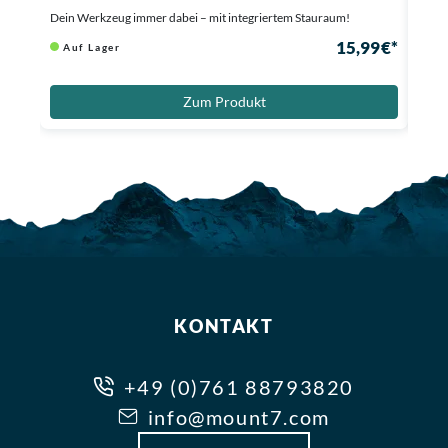
Dein Werkzeug immer dabei – mit integriertem Stauraum!
Superl
15,99 €*
Auf Lager
Au
Zum Produkt
KONTAKT
+49 (0)761 88793820
info@mount7.com