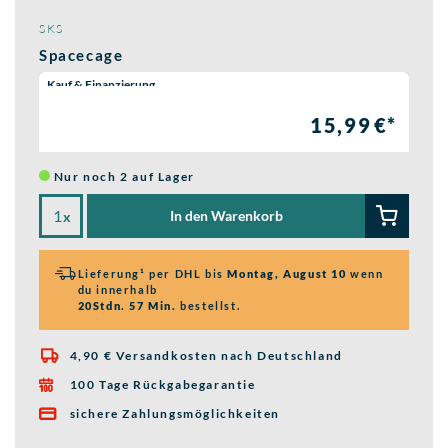
SKS
Spacecage
Wähle eine Preisoption:
Kauf & Finanzierung
15,99 €*
Nur noch 2 auf Lager
In den Warenkorb
x
Lieferung¹ per DHL bis
Montag, August 10
wenn
du innerhalb
20Stdn. 57 Min.
bestellst.
4,90 € Versandkosten nach Deutschland

100 Tage Rückgabegarantie

sichere Zahlungsmöglichkeiten
