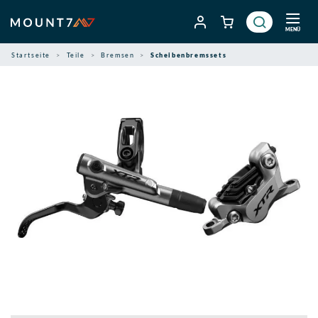
Zum
Inhalt
MENÜ
springen
Startseite
Teile
Bremsen
Scheibenbremssets