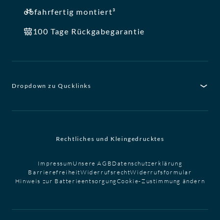
fahrfertig montiert³
100 Tage Rückgabegarantie
Dropdown zu Qucklinks
Rechtliches und Kleingedrucktes
Impressum
Unsere AGB
Datenschutzerklärung
Barrierefreiheit
Widerrufsrecht
Widerrufsformular
Hinweis zur Batterieentsorgung
Cookie-Zustimmung ändern