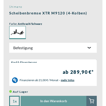
Shimano
Scheibenbremse XTR M9120 (4-Kolben)
Farbe:
Anthrazit/Schwarz
Befestigung
Wähle eine Preisoption:
Kauf & Finanzierung
ab 289,90 €*
Finanzieren ab
21,00 € / Monat
–
mehr Infos
Auf Lager
In den Warenkorb
x