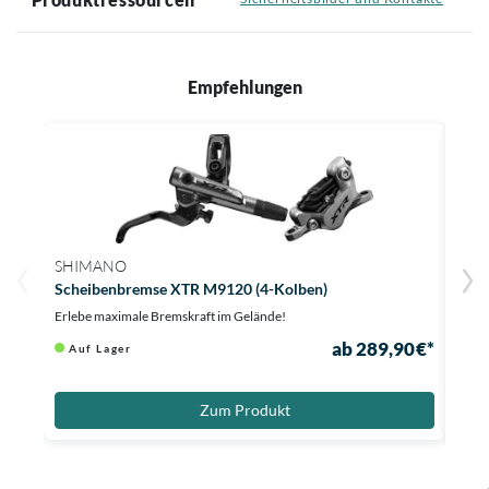
Empfehlungen
SHIMANO
SRA
Scheibenbremse XTR M9120 (4-Kolben)
Brem
Erlebe maximale Bremskraft im Gelände!
Hol d
ab 289,90 €*
Auf Lager
Au
Zum Produkt