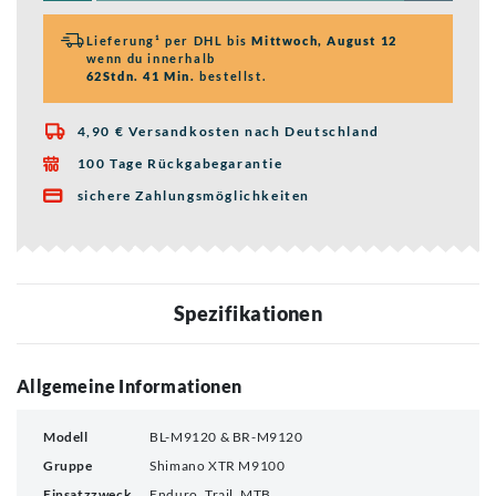
Lieferung¹ per DHL bis
Mittwoch, August 12
wenn du innerhalb
62Stdn. 41 Min.
bestellst.
4,90 € Versandkosten nach Deutschland

100 Tage Rückgabegarantie

sichere Zahlungsmöglichkeiten

Spezifikationen
Allgemeine Informationen
Modell
BL-M9120 & BR-M9120
Gruppe
Shimano XTR M9100
Einsatzzweck
Enduro, Trail, MTB