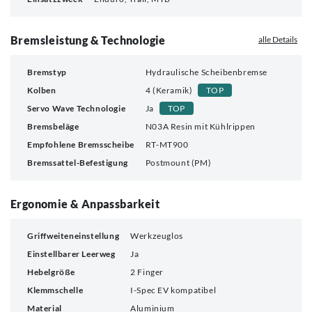
Bremsleistung & Technologie
alle Details
Bremstyp
Hydraulische Scheibenbremse
Kolben
4 (Keramik)
TOP
Servo Wave Technologie
Ja
TOP
Bremsbeläge
N03A Resin mit Kühlrippen
Empfohlene Bremsscheibe
RT-MT900
Bremssattel-Befestigung
Postmount (PM)
Ergonomie & Anpassbarkeit
Griffweiteneinstellung
Werkzeuglos
Einstellbarer Leerweg
Ja
Hebelgröße
2 Finger
Klemmschelle
I-Spec EV kompatibel
Material
Aluminium