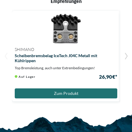
Empfehlungen
SHIMANO
FOR
Scheibenbremsbelag IceTech J04C Metall mit
Brem
Kühlrippen
Top D
Top Bremsleistung, auch unter Extrembedingungen!
Au
26,90 €*
Auf Lager
Zum Produkt