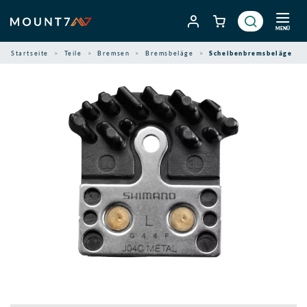
Zum
Inhalt
MENÜ
springen
Startseite
Teile
Bremsen
Bremsbeläge
Scheibenbremsbeläge