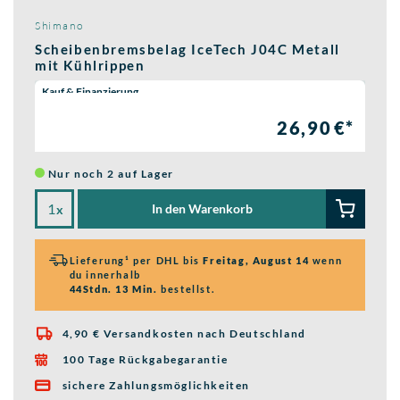
Shimano
Scheibenbremsbelag IceTech J04C Metall
mit Kühlrippen
Wähle eine Preisoption:
Kauf & Finanzierung
26,90 €*
Nur noch 2 auf Lager
In den Warenkorb
x
Lieferung¹ per DHL bis
Freitag, August 14
wenn
du innerhalb
44Stdn. 13 Min.
bestellst.
4,90 € Versandkosten nach Deutschland

100 Tage Rückgabegarantie

sichere Zahlungsmöglichkeiten
