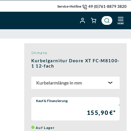
49 (0)761-8879 3820
Service-Hotline
MENÜ
Shimano
Kurbelgarnitur Deore XT FC-M8100-
1 12-fach
Kurbelarmlänge in mm
Wähle eine Preisoption:
Kauf & Finanzierung
155,90 €*
Auf Lager