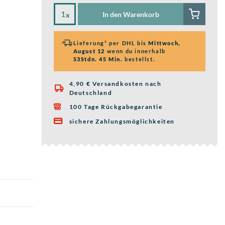
In den Warenkorb
x
Lieferung¹ per DHL bis
Mittwoch,
August 12
wenn du innerhalb
53Stdn. 45 Min.
bestellst.
4,90 € Versandkosten nach

Deutschland
100 Tage Rückgabegarantie

sichere Zahlungsmöglichkeiten
