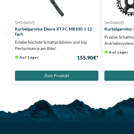
SHIMANO
SHIMANO
Kurbelgarnitur Deore XT FC-M8100-1 12-
Kurbelgarnitur
fach
Präzise Schaltv
Erlebe höchste Schaltpräzision und top
Antriebssystem
Performance am Bike!
Auf Lager
155,90 €*
Auf Lager
Zum Produkt