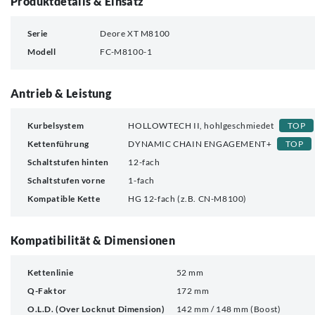
Produktdetails & Einsatz
Serie
Deore XT M8100
Modell
FC-M8100-1
Antrieb & Leistung
Kurbelsystem
HOLLOWTECH II, hohlgeschmiedet
TOP
Kettenführung
DYNAMIC CHAIN ENGAGEMENT+
TOP
Schaltstufen hinten
12-fach
Schaltstufen vorne
1-fach
Kompatible Kette
HG 12-fach (z.B. CN-M8100)
Kompatibilität & Dimensionen
Kettenlinie
52 mm
Q-Faktor
172 mm
O.L.D. (Over Locknut Dimension)
142 mm / 148 mm (Boost)