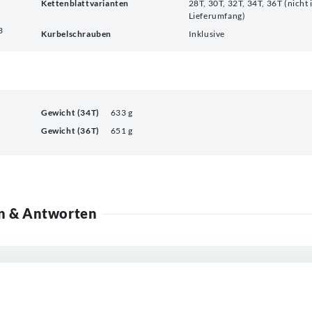
Kettenblattvarianten
28T, 30T, 32T, 34T, 36T (nicht 
Lieferumfang)
3
Kurbelschrauben
Inklusive
Gewicht (34T)
633 g
Gewicht (36T)
651 g
n & Antworten