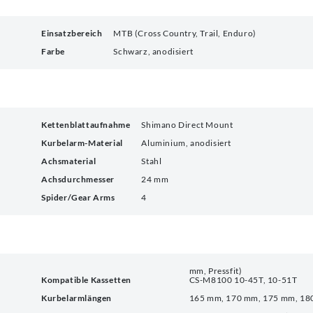
Einsatzbereich
MTB (Cross Country, Trail, Enduro)
Farbe
Schwarz, anodisiert
Kettenblattaufnahme
Shimano Direct Mount
Kurbelarm-Material
Aluminium, anodisiert
Achsmaterial
Stahl
Achsdurchmesser
24 mm
Spider/Gear Arms
4
mm, Pressfit)
Kompatible Kassetten
CS-M8100 10-45T, 10-51T
Kurbelarmlängen
165 mm, 170 mm, 175 mm, 1