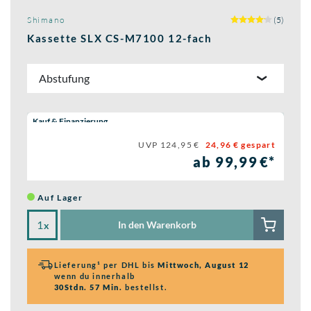
Shimano
(5)
Kassette SLX CS-M7100 12-fach
Abstufung
Wähle eine Preisoption:
Kauf & Finanzierung
UVP 124,95 €
24,96 € gespart
ab 99,99 €*
Auf Lager
In den Warenkorb
x
Lieferung¹ per DHL bis
Mittwoch, August 12
wenn du innerhalb
30Stdn. 57 Min.
bestellst.