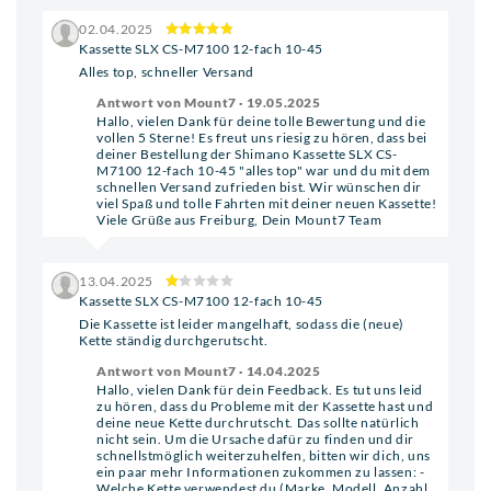
02.04.2025
Kassette SLX CS-M7100 12-fach 10-45
Alles top, schneller Versand
Antwort von Mount7 · 19.05.2025
Hallo, vielen Dank für deine tolle Bewertung und die
vollen 5 Sterne! Es freut uns riesig zu hören, dass bei
deiner Bestellung der Shimano Kassette SLX CS-
M7100 12-fach 10-45 "alles top" war und du mit dem
schnellen Versand zufrieden bist. Wir wünschen dir
viel Spaß und tolle Fahrten mit deiner neuen Kassette!
Viele Grüße aus Freiburg, Dein Mount7 Team
13.04.2025
Kassette SLX CS-M7100 12-fach 10-45
Die Kassette ist leider mangelhaft, sodass die (neue)
Kette ständig durchgerutscht.
Antwort von Mount7 · 14.04.2025
Hallo, vielen Dank für dein Feedback. Es tut uns leid
zu hören, dass du Probleme mit der Kassette hast und
deine neue Kette durchrutscht. Das sollte natürlich
nicht sein. Um die Ursache dafür zu finden und dir
schnellstmöglich weiterzuhelfen, bitten wir dich, uns
ein paar mehr Informationen zukommen zu lassen: -
Welche Kette verwendest du (Marke, Modell, Anzahl