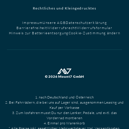
Rechtliches und Kleingedrucktes
Impressum
Unsere AGB
Datenschutzerklärung
Barrierefreiheit
Widerrufsrecht
Widerrufsformular
Hinweis zur Batterieentsorgung
Cookie-Zustimmung ändern
© 2026 Mount7 GmbH
1. nach Deutschland und Österreich
2. Bei Fahrrädern, die bei uns auf Lager sind, ausgenommen Leasing und
Kauf per Vorkasse
3. Zum losfahren musst Du nur den Lenker, Pedale, und evtl. das
Vorderrad montieren
4. Einmal pro Warenkorb
* Alle Preise inkl. gesetzlicher Mehrwertsteuer zzgl. Versandkosten.