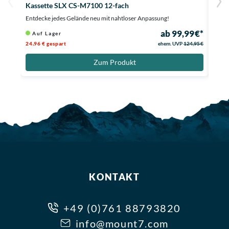
Kassette SLX CS-M7100 12-fach
Kass
Entdecke jedes Gelände neu mit nahtloser Anpassung!
Präzi
ab 99,99 €*
Auf Lager
Au
24,96 € gespart
ehem. UVP
124,95 €
24,96
Zum Produkt
KONTAKT
+49 (0)761 88793820
info@mount7.com