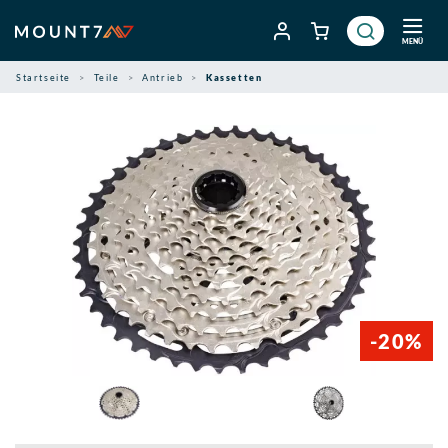
Zum
Inhalt
MENÜ
springen
Startseite
Teile
Antrieb
Kassetten
-20%