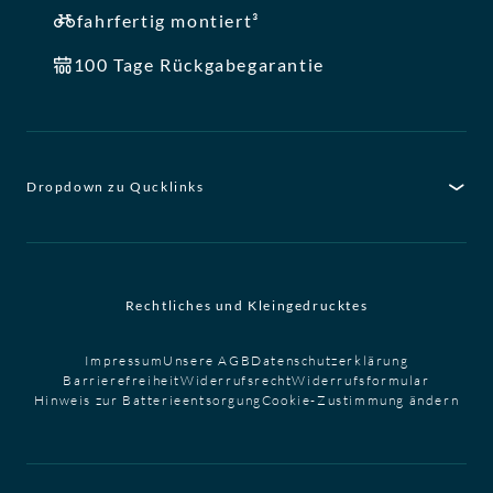
fahrfertig montiert³
100 Tage Rückgabegarantie
Dropdown zu Qucklinks
Rechtliches und Kleingedrucktes
Impressum
Unsere AGB
Datenschutzerklärung
Barrierefreiheit
Widerrufsrecht
Widerrufsformular
Hinweis zur Batterieentsorgung
Cookie-Zustimmung ändern