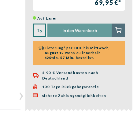
69,95 €*
Auf Lager
In den Warenkorb
x
Lieferung¹ per DHL bis
Mittwoch,
August 12
wenn du innerhalb
42Stdn. 57 Min.
bestellst.
4,90 € Versandkosten nach

Deutschland
100 Tage Rückgabegarantie

sichere Zahlungsmöglichkeiten
