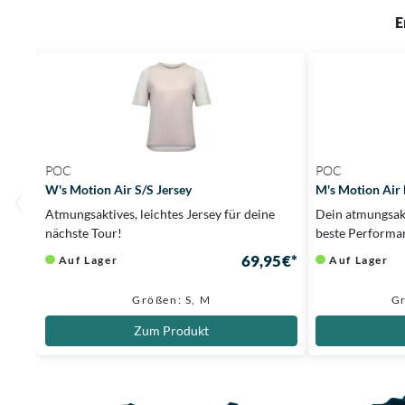
E
POC
POC
W's Motion Air S/S Jersey
M's Motion Air 
Atmungsaktives, leichtes Jersey für deine
Dein atmungsakt
nächste Tour!
beste Performa
69,95 €*
Auf Lager
Auf Lager
Größen: S, M
Gr
Zum Produkt