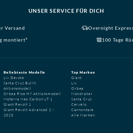
UNSER SERVICE FÜR DICH
er Versand
Overnight Express
ig montiert³
100 Tage Rü
Beliebteste Modelle
Top Marken
Liv Devote
Giant
Santa Cruz Bullit
Liv
Aktionsmodell
Orbea
Orbea Rise H7 Aktionsmodell
Mondraker
Moterra Neo Carbon LT 1
Santa Cruz
Giant Revolt 1
Cervélo
Giant Revolt Advanced 2 -
Cannondale
2023
Alle Marken