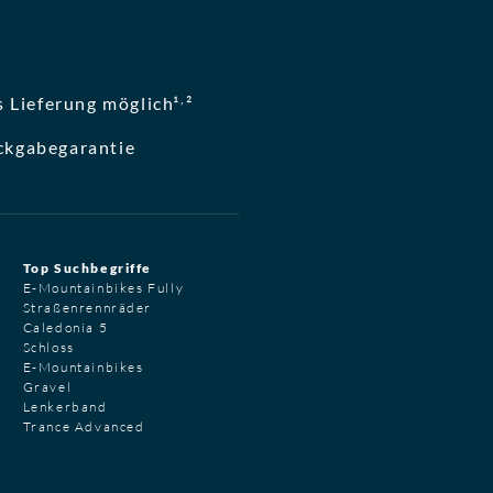
,
 Lieferung möglich¹
²
ckgabegarantie
Top Suchbegriffe
E-Mountainbikes Fully
Straßenrennräder
Caledonia 5
Schloss
E-Mountainbikes
Gravel
Lenkerband
Trance Advanced