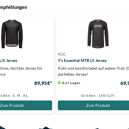
mpfehlungen
POC
L/S Jersey
Y's Essential MTB LS Jersey
ives, leichtes Jersey für
Kühl und komfortabel auf jedem Trail. 
nce
perfektes Jersey!
89,95 €*
69,
Auf Lager
ößen: S, M, XL
Größen: 150/12Y
Zum Produkt
Zum Produkt