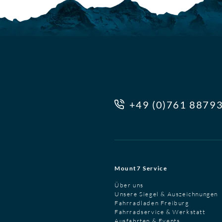
+49 (0)761 8879
Mount7 Service
Über uns
Unsere Siegel & Auszeichnungen
Fahrradladen Freiburg
Fahrradservice & Werkstatt
Ausfahrten & Events