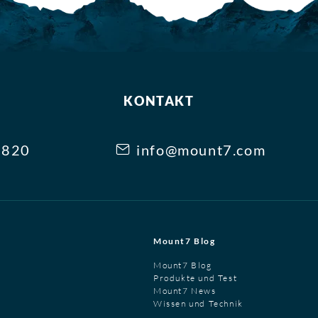
KONTAKT
3820
info@mount7.com
Mount7 Blog
Mount7 Blog
Produkte und Test
Mount7 News
Wissen und Technik