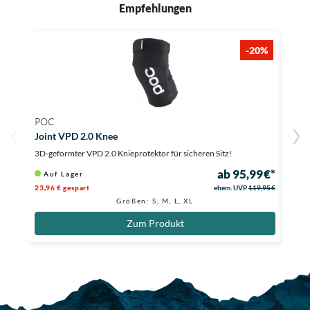
Empfehlungen
-20%
POC
POC
Joint VPD 2.0 Knee
Oseu
3D-geformter VPD 2.0 Knieprotektor für sicheren Sitz!
Schut
ab 95,99 €*
Auf Lager
Au
23,96 € gespart
ehem. UVP
119,95 €
29,96
Größen: S, M, L, XL
Zum Produkt