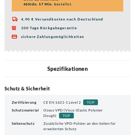
46Stdn. 57 Min.
bestellst.
4,90 € Versandkosten nach Deutschland

100 Tage Rückgabegarantie

sichere Zahlungsmöglichkeiten

Spezifikationen
Schutz & Sicherheit
Zertifizierung
CE EN 1621-1 Level 2
TOP
Schutzmaterial
Oseus VPD (Visco-Elastic Polymer
Dough)
TOP
Seitenschutz
Zusätzliche VPD-Polster an den Seiten für
erweiterten Schutz