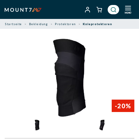
Zum
Inhalt
MENÜ
springen
Startseite
Bekleidung
Protektoren
Knieprotektoren
-20%