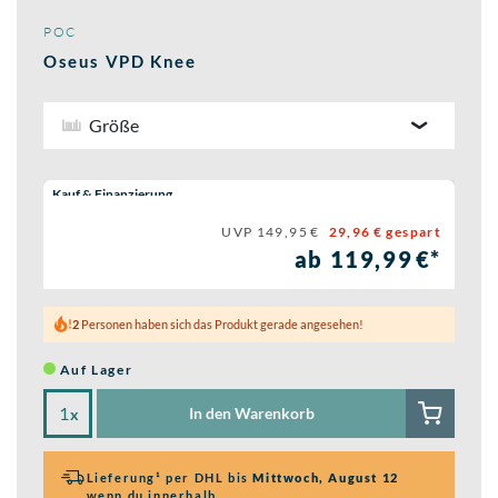
POC
Oseus VPD Knee
Größe
Wähle eine Preisoption:
Kauf & Finanzierung
UVP 149,95 €
29,96 € gespart
ab 119,99 €*
2
Personen haben sich das Produkt gerade angesehen!
Auf Lager
In den Warenkorb
x
Lieferung¹ per DHL bis
Mittwoch, August 12
wenn du innerhalb