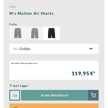
POC
M's Motion Air Shorts
Farbe
Größe
Wähle eine Preisoption:
Kauf & Finanzierung
119,95 €*
Auf Lager
In den Warenkorb
x