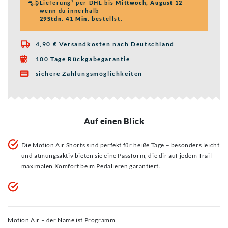
Lieferung¹ per DHL bis
Mittwoch, August 12
wenn du innerhalb
29Stdn. 41 Min.
bestellst.
4,90 € Versandkosten nach Deutschland

100 Tage Rückgabegarantie

sichere Zahlungsmöglichkeiten

Auf einen Blick
Die Motion Air Shorts sind perfekt für heiße Tage – besonders leicht
und atmungsaktiv bieten sie eine Passform, die dir auf jedem Trail
maximalen Komfort beim Pedalieren garantiert.
Motion Air – der Name ist Programm.