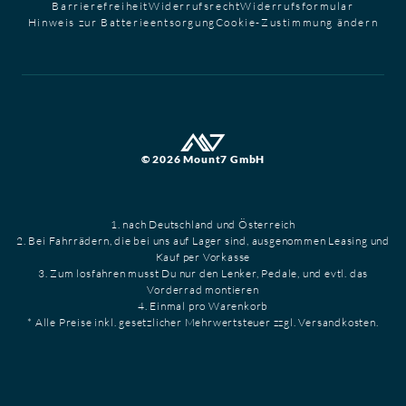
Barrierefreiheit
Widerrufsrecht
Widerrufsformular
Hinweis zur Batterieentsorgung
Cookie-Zustimmung ändern
© 2026 Mount7 GmbH
1. nach Deutschland und Österreich
2. Bei Fahrrädern, die bei uns auf Lager sind, ausgenommen Leasing und
Kauf per Vorkasse
3. Zum losfahren musst Du nur den Lenker, Pedale, und evtl. das
Vorderrad montieren
4. Einmal pro Warenkorb
* Alle Preise inkl. gesetzlicher Mehrwertsteuer zzgl. Versandkosten.