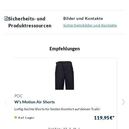
Sicherheits- und
Bilder und Kontakte
Produktressourcen
Sicherheitsbilder und Kontakte
Empfehlungen
POC
POC
W's Motion Air Shorts
M's 
Luftig-leichte Shorts für besten Komfort auf deinen Trails!
Lufti
119,95 €*
Auf Lager
Au
Größen: XS, S, M, L