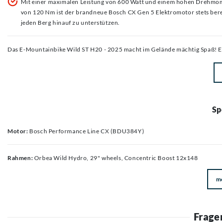
Mit einer maximalen Leistung von 600 Watt und einem hohen Drehmo
von 120 Nm ist der brandneue Bosch CX Gen 5 Elektromotor stets bere
jeden Berg hinauf zu unterstützen.
Das E-Mountainbike Wild ST H20 - 2025 macht im Gelände mächtig Spaß! Es
Sp
Motor:
Bosch Performance Line CX (BDU384Y)
Rahmen:
Orbea Wild Hydro, 29" wheels, Concentric Boost 12x148
m
Frage