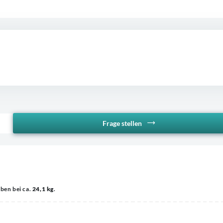
Frage stellen
aben bei ca.
24,1 kg
.