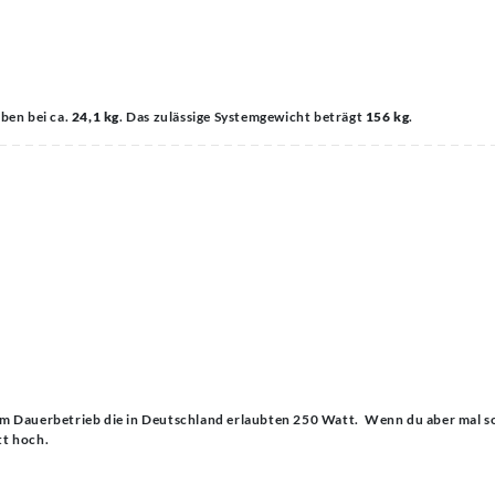
aben bei ca.
24,1 kg
. Das zulässige Systemgewicht beträgt
156 kg
.
ir im Dauerbetrieb die in Deutschland erlaubten 250 Watt. Wenn du aber mal s
att hoch.