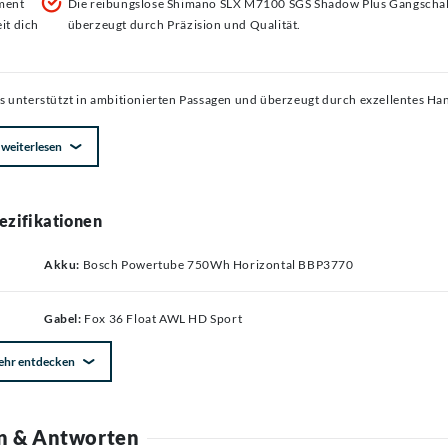
ment
Die reibungslose Shimano SLX M7100 SGS Shadow Plus Gangscha
it dich
überzeugt durch Präzision und Qualität.
 unterstützt in ambitionierten Passagen und überzeugt durch exzellentes Han
weiterlesen
ezifikationen
Akku:
Bosch Powertube 750Wh Horizontal BBP3770
Gabel:
Fox 36 Float AWL HD Sport
ehr entdecken
n & Antworten