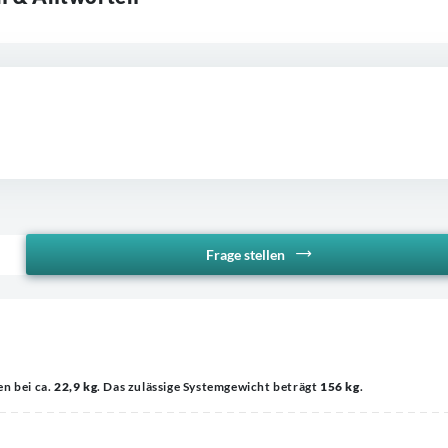
Frage stellen
en bei ca.
22,9 kg
. Das zulässige Systemgewicht beträgt
156 kg
.