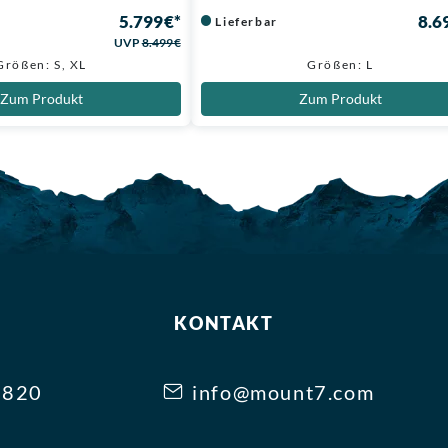
5.799 €*
8.6
Lieferbar
UVP
8.499 €
Größen: S, XL
Größen: L
Zum Produkt
Zum Produkt
KONTAKT
3820
info@mount7.com