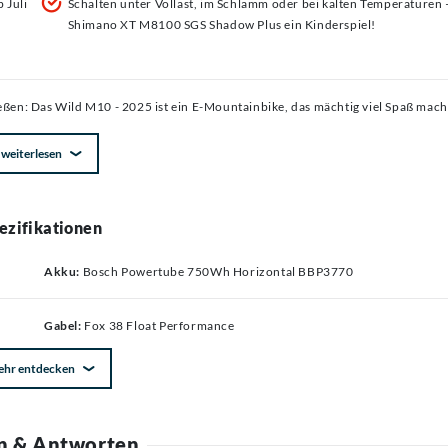
 Juli
Schalten unter Vollast, im Schlamm oder bei kalten Temperaturen –
Shimano XT M8100 SGS Shadow Plus ein Kinderspiel!
eßen: Das Wild M10 - 2025 ist ein E-Mountainbike, das mächtig viel Spaß mach
weiterlesen
ezifikationen
Akku:
Bosch Powertube 750Wh Horizontal BBP3770
Gabel:
Fox 38 Float Performance
ehr entdecken
n & Antworten