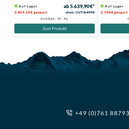
ab 5.639,90 €*
Auf Lager
Auf Lager
2.859,10 € gespart
ehem. UVP
8.499 €
2.700 € gespart
Größen: M, XL
Zum Produkt
+49 (0)761 8879