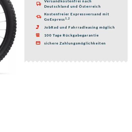
Versandkostenfrei nach

Deutschland und Österreich
Kostenfreier Expressversand mit

1,2
GoExpress
JobRad und Fahrradleasing möglich

100 Tage Rückgabegarantie

sichere Zahlungsmöglichkeiten
