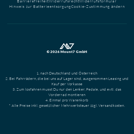
Barrierefreiheit
Widerrufsrecht
Widerrufsformular
Hinweis zur Batterieentsorgung
Cookie-Zustimmung ändern
© 2026 Mount7 GmbH
1. nach Deutschland und Österreich
2. Bei Fahrrädern, die bei uns auf Lager sind, ausgenommen Leasing und
Kauf per Vorkasse
3. Zum losfahren musst Du nur den Lenker, Pedale, und evtl. das
Vorderrad montieren
4. Einmal pro Warenkorb
* Alle Preise inkl. gesetzlicher Mehrwertsteuer zzgl. Versandkosten.