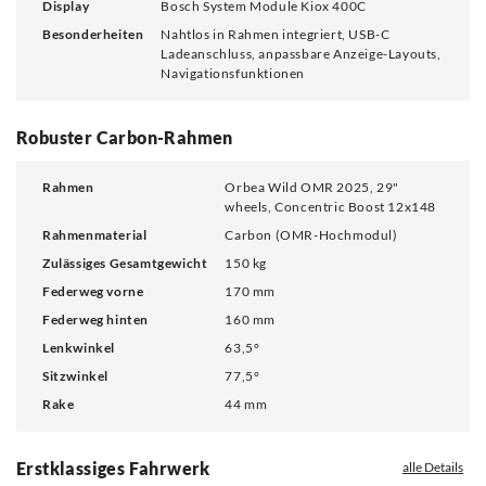
Display
Bosch System Module Kiox 400C
Besonderheiten
Nahtlos in Rahmen integriert, USB-C
Ladeanschluss, anpassbare Anzeige-Layouts,
Navigationsfunktionen
Robuster Carbon-Rahmen
Rahmen
Orbea Wild OMR 2025, 29"
wheels, Concentric Boost 12x148
Rahmenmaterial
Carbon (OMR-Hochmodul)
Zulässiges Gesamtgewicht
150 kg
Federweg vorne
170 mm
Federweg hinten
160 mm
Lenkwinkel
63,5°
Sitzwinkel
77,5°
Rake
44 mm
Erstklassiges Fahrwerk
alle Details