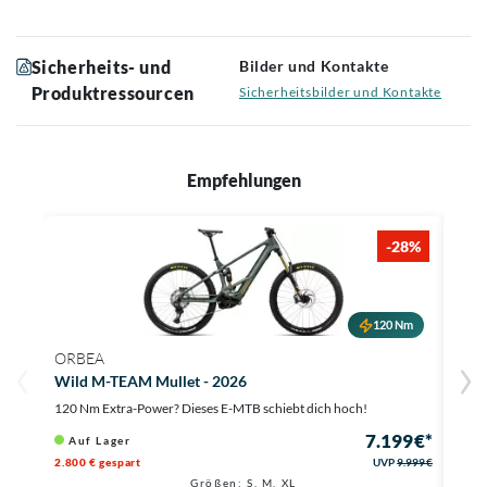
Sicherheits- und
Bilder und Kontakte
Produktressourcen
Sicherheitsbilder und Kontakte
Empfehlungen
-28%
120 Nm
ORBEA
MON
Wild M-TEAM Mullet - 2026
Zend
120 Nm Extra-Power? Dieses E-MTB schiebt dich hoch!
Entde
7.199 €*
Auf Lager
Au
2.800 € gespart
UVP
9.999 €
Größen: S, M, XL