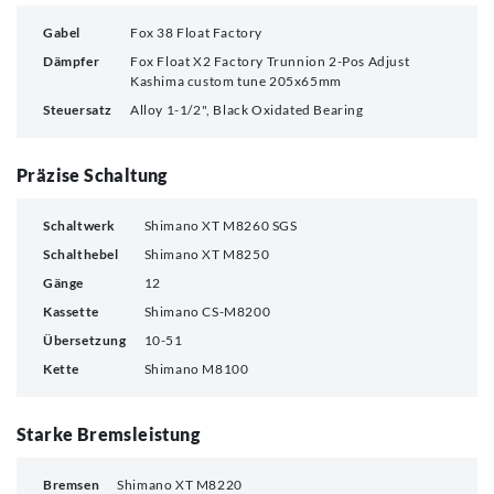
Gabel
Fox 38 Float Factory
Dämpfer
Fox Float X2 Factory Trunnion 2-Pos Adjust
Kashima custom tune 205x65mm
Steuersatz
Alloy 1-1/2", Black Oxidated Bearing
Präzise Schaltung
Schaltwerk
Shimano XT M8260 SGS
Schalthebel
Shimano XT M8250
Gänge
12
Kassette
Shimano CS-M8200
Übersetzung
10-51
Kette
Shimano M8100
Starke Bremsleistung
Bremsen
Shimano XT M8220