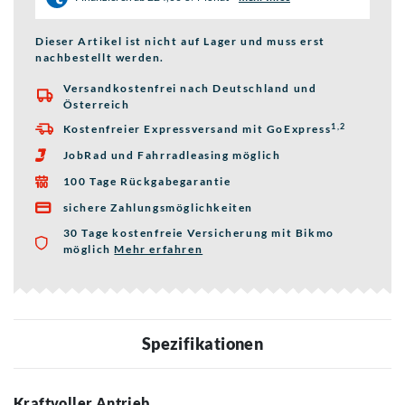
Dieser Artikel ist nicht auf Lager und muss erst
nachbestellt werden.
Versandkostenfrei nach Deutschland und

Österreich
1,2
Kostenfreier Expressversand mit GoExpress

JobRad und Fahrradleasing möglich

100 Tage Rückgabegarantie

sichere Zahlungsmöglichkeiten

30 Tage kostenfreie Versicherung mit Bikmo
möglich
Mehr erfahren
über die Bikmo Fahrradversicherung
Spezifikationen
Kraftvoller Antrieb