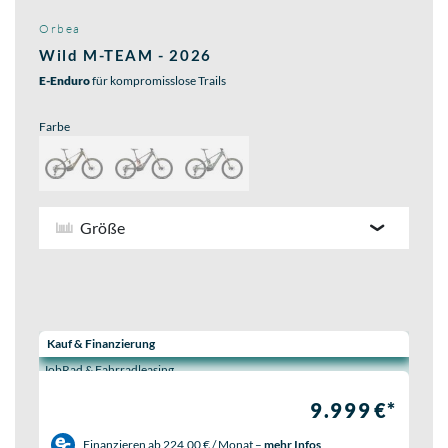
Orbea
Wild M-TEAM - 2026
E-Enduro
für kompromisslose Trails
Farbe
Größe
Wähle eine Preisoption:
Kauf & Finanzierung
JobRad & Fahrradleasing
9.999 €*
Finanzieren ab
224,00 € / Monat
–
mehr Infos