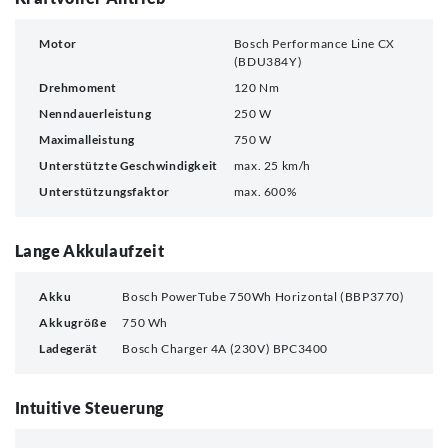
Motor
Bosch Performance Line CX
(BDU384Y)
Drehmoment
120 Nm
Nenndauerleistung
250 W
Maximalleistung
750 W
Unterstützte Geschwindigkeit
max. 25 km/h
Unterstützungsfaktor
max. 600%
Lange Akkulaufzeit
Akku
Bosch PowerTube 750Wh Horizontal (BBP3770)
Akkugröße
750 Wh
Ladegerät
Bosch Charger 4A (230V) BPC3400
Intuitive Steuerung