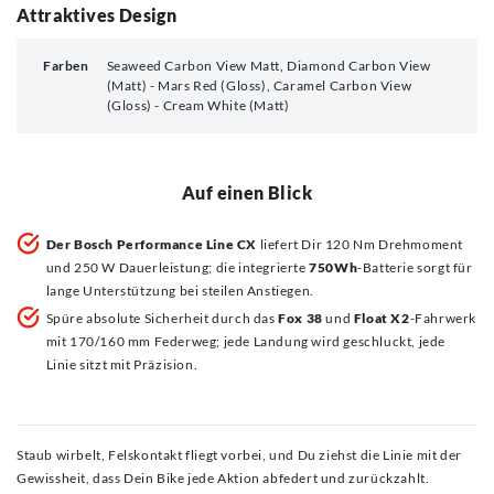
Attraktives Design
Farben
Seaweed Carbon View Matt, Diamond Carbon View
(Matt) - Mars Red (Gloss), Caramel Carbon View
(Gloss) - Cream White (Matt)
Auf einen Blick
Der Bosch Performance Line CX
liefert Dir 120 Nm Drehmoment
und 250 W Dauerleistung; die integrierte
750Wh
-Batterie sorgt für
lange Unterstützung bei steilen Anstiegen.
Spüre absolute Sicherheit durch das
Fox 38
und
Float X2
-Fahrwerk
mit 170/160 mm Federweg; jede Landung wird geschluckt, jede
Linie sitzt mit Präzision.
Staub wirbelt, Felskontakt fliegt vorbei, und Du ziehst die Linie mit der
Gewissheit, dass Dein Bike jede Aktion abfedert und zurückzahlt.