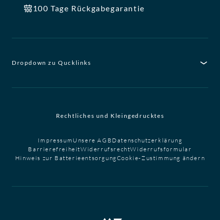
100 Tage Rückgabegarantie
Dropdown zu Qucklinks
Rechtliches und Kleingedrucktes
Impressum
Unsere AGB
Datenschutzerklärung
Barrierefreiheit
Widerrufsrecht
Widerrufsformular
Hinweis zur Batterieentsorgung
Cookie-Zustimmung ändern