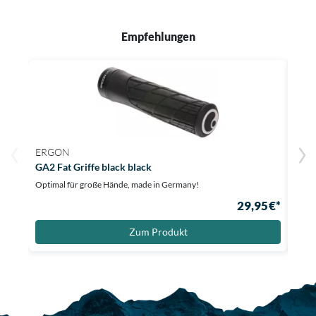
Empfehlungen
ERGON
ERG
GA2 Fat Griffe black black
GP2 
Optimal für große Hände, made in Germany!
Ergon
29,95 €*
Au
Zum Produkt