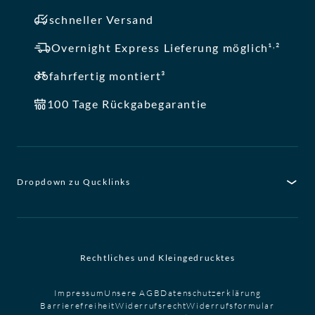
schneller Versand
,
Overnight Express Lieferung möglich¹
²
fahrfertig montiert³
100 Tage Rückgabegarantie
Dropdown zu Qucklinks
Rechtliches und Kleingedrucktes
Impressum
Unsere AGB
Datenschutzerklärung
Barrierefreiheit
Widerrufsrecht
Widerrufsformular