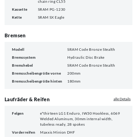
chain ring CL55
Kassette
SRAM PG-1230
Kette
SRAM SX Eagle
Bremsen
Modell
SRAM Code Bronze Stealth
Bremssystem
Hydraulic Disc Brake
Bremshebel
SRAM Code Bronze Stealth
Bremsscheibengröße vorne
200mm
Bremsscheibengröße hinten
180mm
Laufräder & Reifen
alle Details
Felgen
e*thirteen LG1 Enduro, IW30 Hookless, 6069
Welded Aluminum, 30mm internal width,
tubeless ready, 28 spokes
Vorderreifen
Maxxis Minion DHF