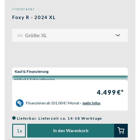
Mondraker
Foxy R - 2024 XL
Größe: XL
Wähle eine Preisoption:
Kauf & Finanzierung
JobRad & Fahrradleasing
4.499 €*
Finanzieren ab
101,00 € / Monat
–
mehr Infos
Lieferbar, Lieferzeit ca. 14-18 Werktage
In den Warenkorb
x