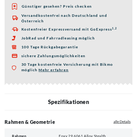
Günstiger gesehen? Preis checken
Versandkostenfrei nach Deutschland und

Österreich
1,2
Kostenfreier Expressversand mit GoExpress

JobRad und Fahrradleasing möglich

100 Tage Rückgabegarantie

sichere Zahlungsmöglichkeiten

30 Tage kostenfreie Versicherung mit Bikmo
möglich
Mehr erfahren
über die Bikmo Fahrradversicherung
Spezifikationen
Rahmen & Geometrie
alle Details
Rahmen
Foxy 29 6061 Alloy Stealth