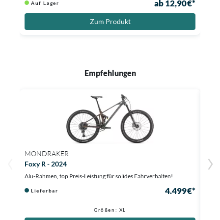
ab 12,90 €*
Auf Lager
Zum Produkt
Empfehlungen
MONDRAKER
MON
Foxy R - 2024
Foxy
Alu-Rahmen, top Preis-Leistung für solides Fahrverhalten!
Meist
4.499 €*
Lieferbar
Au
1.660
Größen: XL