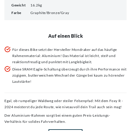
Gewicht
16.2kg
Farbe
Graphite/Bronze/Gray
Auf einen Blick
Für dieses Bike setzt der Hersteller Mondraker auf das häufige
Rahmenmaterial: Aluminium! Das Material ist leicht, steif und
reaktionsfreudig und punktet mit Langlebigkeit.
Diese SRAM Eagle-Schaltung überzeugt durch ihre Performance mit
zügigem, butterweichem Wechsel der Gänge bei kaum zu hörender
Lautstärke!
Egal, ob rumpeliger Waldweg oder steiler Felsenpfad: Mit dem Foxy R -
2024 meisterst du jede Route, wie niveauvoll dein Trail auch sein mag!
Der Aluminium-Rahmen sorgt bei einem guten Preis-Leistungs-
Verhältnis für solides Fahrverhalten.