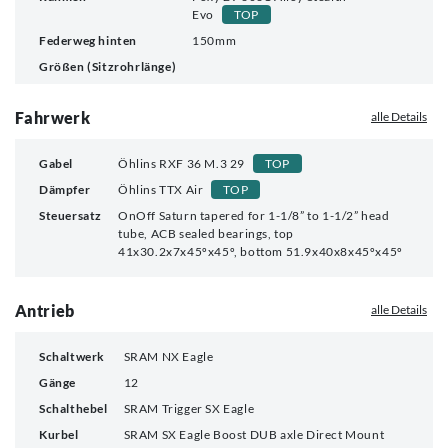
Evo
TOP
Federweg hinten
150mm
Größen (Sitzrohrlänge)
Fahrwerk
alle Details
Gabel
Öhlins RXF 36 M.3 29
TOP
Dämpfer
Öhlins TTX Air
TOP
Steuersatz
OnOff Saturn tapered for 1-1/8” to 1-1/2” head
tube, ACB sealed bearings, top
41x30.2x7x45ºx45º, bottom 51.9x40x8x45ºx45º
Antrieb
alle Details
Schaltwerk
SRAM NX Eagle
Gänge
12
Schalthebel
SRAM Trigger SX Eagle
Kurbel
SRAM SX Eagle Boost DUB axle Direct Mount