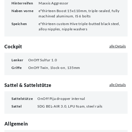
Hinterreifen
Maxxis Aggressor
Naben vorne
e*thirteen Boost 15x110mm, triple-sealed, fully
machined aluminum, IS 6 bolts
Speichen
e*thirteen custom Hive triple-butted black steel,
alloy nipples, nipple washers
Cockpit
alle Details
Lenker
OnOff Sulfur 1.0
Griffe
OnOff Twin, 1lock-on, 135mm
Sattel & Sattelstütze
alle Details
Sattelstütze
OnOff Pija dropper internal
Sattel
SDG BEL-AIR 3.0, LPU foam, steel rails
Allgemein