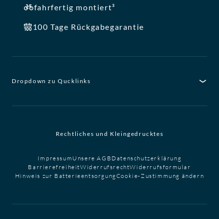
fahrfertig montiert³
100 Tage Rückgabegarantie
Dropdown zu Qucklinks
Rechtliches und Kleingedrucktes
Impressum
Unsere AGB
Datenschutzerklärung
Barrierefreiheit
Widerrufsrecht
Widerrufsformular
Hinweis zur Batterieentsorgung
Cookie-Zustimmung ändern