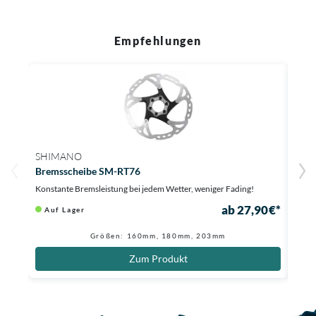
Empfehlungen
SHIMANO
SWI
Bremsscheibe SM-RT76
Brem
Konstante Bremsleistung bei jedem Wetter, weniger Fading!
Siche
ab 27,90 €*
Auf Lager
Au
Größen: 160mm, 180mm, 203mm
Zum Produkt