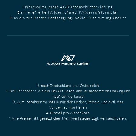
Impressum
Unsere AGB
Datenschutzerklärung
Barrierefreiheit
Widerrufsrecht
Widerrufsformular
Hinweis zur Batterieentsorgung
Cookie-Zustimmung ändern
© 2026 Mount7 GmbH
1. nach Deutschland und Österreich
2. Bei Fahrrädern, die bei uns auf Lager sind, ausgenommen Leasing und
Kauf per Vorkasse
3. Zum losfahren musst Du nur den Lenker, Pedale, und evtl. das
Vorderrad montieren
4. Einmal pro Warenkorb
* Alle Preise inkl. gesetzlicher Mehrwertsteuer zzgl. Versandkosten.