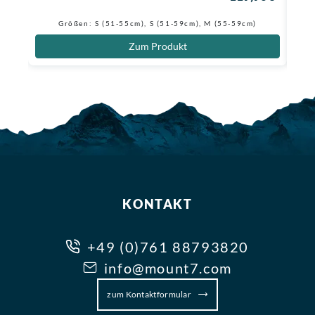
Größen: S (51-55cm), S (51-59cm), M (55-59cm)
Zum Produkt
KONTAKT
+49 (0)761 88793820
info@mount7.com
zum Kontaktformular