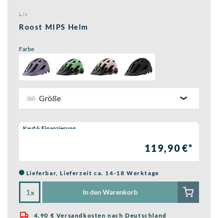
Liv
Roost MIPS Helm
Farbe
Größe
Wähle eine Preisoption:
Kauf & Finanzierung
119,90 €*
Lieferbar, Lieferzeit ca. 14-18 Werktage
In den Warenkorb
x
4,90 € Versandkosten nach Deutschland
