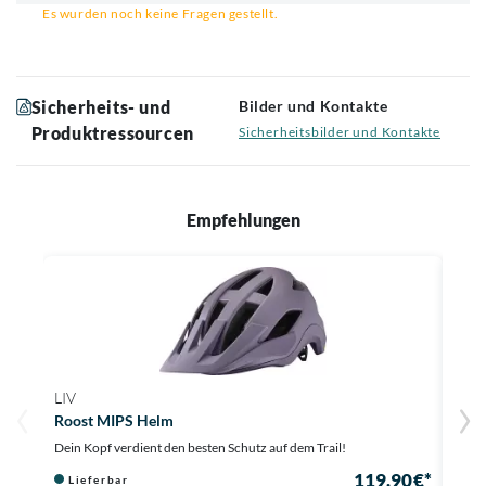
Es wurden noch keine Fragen gestellt.
Sicherheits- und
Bilder und Kontakte
Produktressourcen
Sicherheitsbilder und Kontakte
Empfehlungen
LIV
LIV
Roost MIPS Helm
Path
Dein Kopf verdient den besten Schutz auf dem Trail!
Siche
119,90 €*
Lieferbar
Li