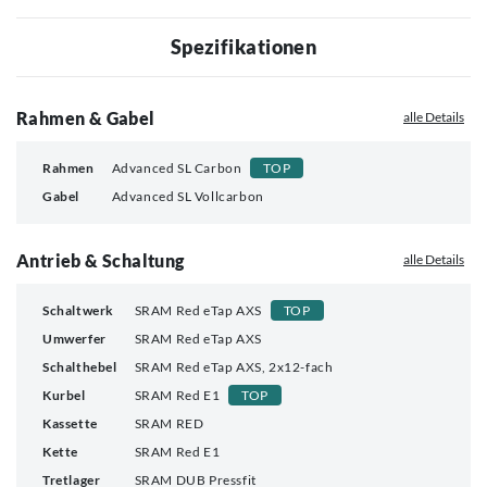
Spezifikationen
Rahmen & Gabel
alle Details
Rahmen
Advanced SL Carbon
TOP
Gabel
Advanced SL Vollcarbon
Antrieb & Schaltung
alle Details
Schaltwerk
SRAM Red eTap AXS
TOP
Umwerfer
SRAM Red eTap AXS
Schalthebel
SRAM Red eTap AXS, 2x12-fach
Kurbel
SRAM Red E1
TOP
Kassette
SRAM RED
Kette
SRAM Red E1
Tretlager
SRAM DUB Pressfit