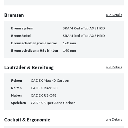
Bremsen
alle Details
Bremssystem
SRAM Red eTap AXS HRD
Bremshebel
SRAM Red eTap AXS HRD
Bremsscheibengröße vorne
160 mm
Bremsscheibengröße hinten
140 mm
Laufräder & Bereifung
alle Details
Felgen
CADEX Max 40 Carbon
Reifen
CADEX Race GC
Naben
CADEX R3-C48
Speichen
CADEX Super Aero Carbon
Cockpit & Ergonomie
alle Details