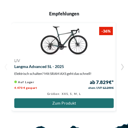
Empfehlungen
-36%
LIV
GIA
Langma Advanced SL - 2025
TCR 
Elektrisch schalten? Mit SRAM AXS geht das schnell!
Carbo
ab 7.829 €*
Auf Lager
Au
4.470 € gespart
ehem. UVP
12.299 €
3.000
Größen: XXS, S, M, L
Zum Produkt