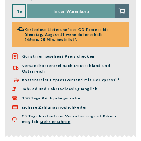
In den Warenkorb
x
Kostenlose Lieferung¹ per GO Express bis
Dienstag, August 11
wenn du innerhalb
24Stdn. 25 Min.
bestellst².
Günstiger gesehen? Preis checken
Versandkostenfrei nach Deutschland und

Österreich
,
Kostenfreier Expressversand mit GoExpress
¹
²

JobRad und Fahrradleasing möglich

100 Tage Rückgabegarantie

sichere Zahlungsmöglichkeiten

30 Tage kostenfreie Versicherung mit Bikmo
möglich
Mehr erfahren
über die Bikmo Fahrradversicherung