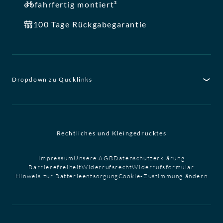
fahrfertig montiert³
100 Tage Rückgabegarantie
Dropdown zu Qucklinks
Rechtliches und Kleingedrucktes
Impressum
Unsere AGB
Datenschutzerklärung
Barrierefreiheit
Widerrufsrecht
Widerrufsformular
Hinweis zur Batterieentsorgung
Cookie-Zustimmung ändern