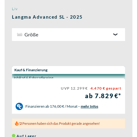
Liv
Langma Advanced SL - 2025
Größe
Wähle eine Preisoption:
Kauf & Finanzierung
JobRad & Fahrradleasing
UVP 12.299 €
4.470 € gespart
ab 7.829 €*
Finanzieren ab
176,00 € / Monat
–
mehr Infos
2
Personen haben sich das Produkt gerade angesehen!
Auf Lager