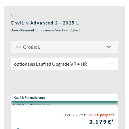
Liv
EnviLiv Advanced 2 - 2025 L
Aero-Rennrad
für maximale Geschwindigkeit
Größe: L
optionales Laufrad Upgrade VR + HR
Wähle eine Preisoption:
Kauf & Finanzierung
JobRad & Fahrradleasing
UVP 2.999 €
820 € gespart
2.179 €*