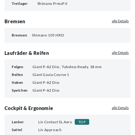
Tretlager
Shimano PressFit
Bremsen
alle Details
Bremsen
Shimano 105 HRD
Laufräder & Reifen
alle Details
Felgen
Giant P-A2 Disc, Tubeless Ready, 38 mm
Reifen
Giant Gavia Course 1
Naben
Giant P-A2 Disc
Speichen
Giant P-A2 Disc
Cockpit & Ergonomie
alle Details
Lenker
Liv Contact SL Aero
TOP
Sattel
Liv Approach