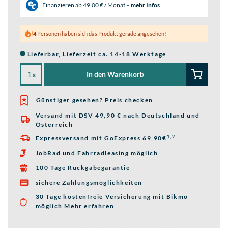
Finanzieren ab
49,00 € / Monat
–
mehr Infos
4
Personen haben sich das Produkt gerade angesehen!
Lieferbar, Lieferzeit ca. 14-18 Werktage
In den Warenkorb
x
Günstiger gesehen? Preis checken
Versand mit DSV 49,90 € nach Deutschland und

Österreich
1,2
Expressversand mit GoExpress 69,90€

JobRad und Fahrradleasing möglich

100 Tage Rückgabegarantie

sichere Zahlungsmöglichkeiten

30 Tage kostenfreie Versicherung mit Bikmo
möglich
Mehr erfahren
über die Bikmo Fahrradversicherung