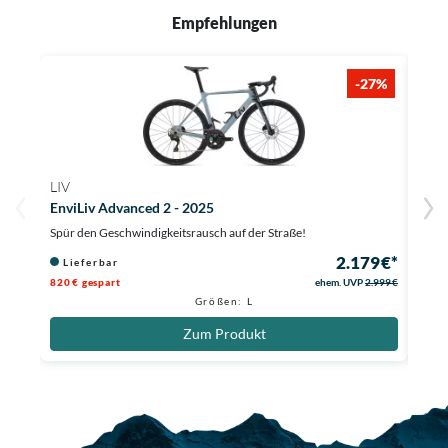
Empfehlungen
-27%
LIV
LIV
EnviLiv Advanced 2 - 2025
Envi
Spür den Geschwindigkeitsrausch auf der Straße!
Spar 
2.179 €*
Lieferbar
Li
820 € gespart
ehem. UVP
2.999 €
1.300
Größen: L
Zum Produkt