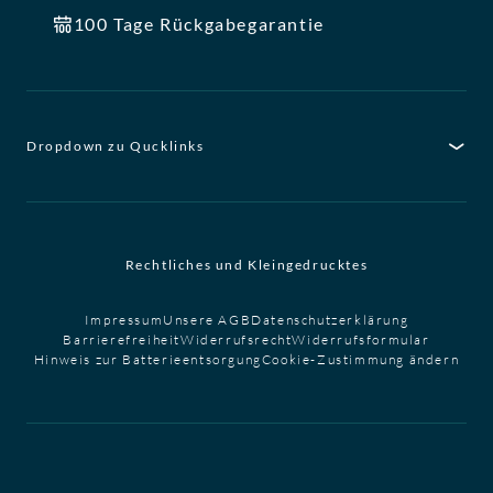
100 Tage Rückgabegarantie
Dropdown zu Qucklinks
Rechtliches und Kleingedrucktes
Impressum
Unsere AGB
Datenschutzerklärung
Barrierefreiheit
Widerrufsrecht
Widerrufsformular
Hinweis zur Batterieentsorgung
Cookie-Zustimmung ändern