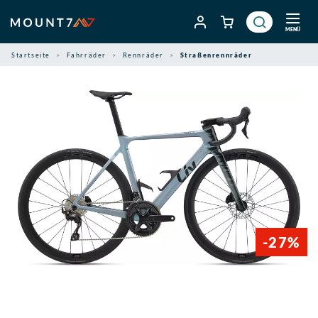
Zum
Inhalt
MENÜ
springen
Startseite
Fahrräder
Rennräder
Straßenrennräder
-27%