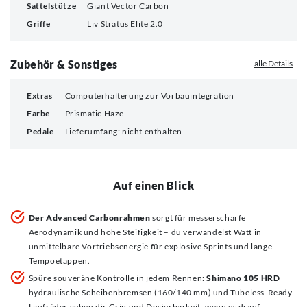
Sattelstütze
Giant Vector Carbon
Griffe
Liv Stratus Elite 2.0
Zubehör & Sonstiges
alle Details
Extras
Computerhalterung zur Vorbauintegration
Farbe
Prismatic Haze
Pedale
Lieferumfang: nicht enthalten
Auf einen Blick
Der Advanced Carbonrahmen
sorgt für messerscharfe
Aerodynamik und hohe Steifigkeit – du verwandelst Watt in
unmittelbare Vortriebsenergie für explosive Sprints und lange
Tempoetappen.
Spüre souveräne Kontrolle in jedem Rennen:
Shimano 105 HRD
hydraulische Scheibenbremsen (160/140 mm) und Tubeless-Ready
Laufräder geben dir Grip und Dosierbarkeit, wenn es drauf