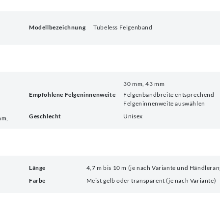
Modellbezeichnung
Tubeless Felgenband
30 mm, 43 mm
Empfohlene Felgeninnenweite
Felgenbandbreite entsprechend
Felgeninnenweite auswählen
Geschlecht
Unisex
mm,
Länge
4,7 m bis 10 m (je nach Variante und Händlera
Farbe
Meist gelb oder transparent (je nach Variante)