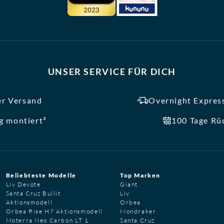
UNSER SERVICE FÜR DICH
er Versand
Overnight Express
ig montiert³
100 Tage Rü
Beliebteste Modelle
Top Marken
Liv Devote
Giant
Santa Cruz Bullit
Liv
Aktionsmodell
Orbea
Orbea Rise H7 Aktionsmodell
Mondraker
Moterra Neo Carbon LT 1
Santa Cruz