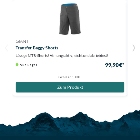
GIANT
POC
Transfer Baggy Shorts
Esse
Lässige MTB-Shorts! Atmungsaktiv, leicht und abriebfest!
Super
99,90 €*
Auf Lager
Au
Größen: XXL
Zum Produkt