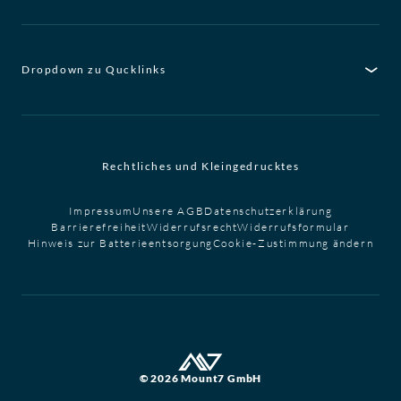
Dropdown zu Qucklinks
Rechtliches und Kleingedrucktes
Impressum
Unsere AGB
Datenschutzerklärung
Barrierefreiheit
Widerrufsrecht
Widerrufsformular
Hinweis zur Batterieentsorgung
Cookie-Zustimmung ändern
© 2026 Mount7 GmbH