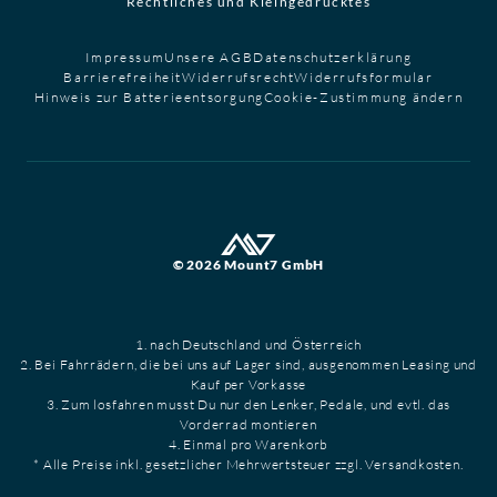
Rechtliches und Kleingedrucktes
Impressum
Unsere AGB
Datenschutzerklärung
Barrierefreiheit
Widerrufsrecht
Widerrufsformular
Hinweis zur Batterieentsorgung
Cookie-Zustimmung ändern
© 2026 Mount7 GmbH
1. nach Deutschland und Österreich
2. Bei Fahrrädern, die bei uns auf Lager sind, ausgenommen Leasing und
Kauf per Vorkasse
3. Zum losfahren musst Du nur den Lenker, Pedale, und evtl. das
Vorderrad montieren
4. Einmal pro Warenkorb
* Alle Preise inkl. gesetzlicher Mehrwertsteuer zzgl. Versandkosten.