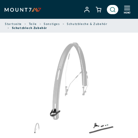
Zum
Inhalt
MENÜ
springen
Startseite
Teile
Sonstiges
Schutzbleche & Zubehör
Schutzblech Zubehör