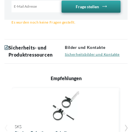
Frage stellen
Email für Benachrichtigung
Es wurden noch keine Fragen gestellt.
Sicherheits- und
Bilder und Kontakte
Produktressourcen
Sicherheitsbilder und Kontakte
Empfehlungen
SKS
GIA