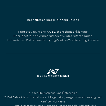
Rechtliches und Kleingedrucktes
Impressum
Unsere AGB
Datenschutzerklärung
Barrierefreiheit
Widerrufsrecht
Widerrufsformular
Hinweis zur Batterieentsorgung
Cookie-Zustimmung ändern
© 2026 Mount7 GmbH
1. nach Deutschland und Österreich
2. Bei Fahrrädern, die bei uns auf Lager sind, ausgenommen Leasing und
Kauf per Vorkasse
3. Zum losfahren musst Du nur den Lenker, Pedale, und evtl. das