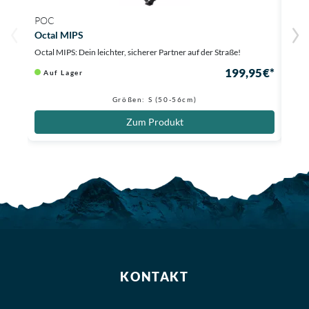
POC
POC
Octal MIPS
Omn
Octal MIPS: Dein leichter, sicherer Partner auf der Straße!
Überw
199,95 €*
Auf Lager
Au
Größen: S (50-56cm)
Zum Produkt
KONTAKT