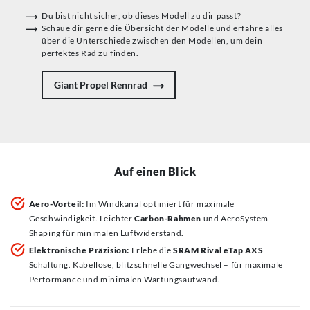
Du bist nicht sicher, ob dieses Modell zu dir passt?
Schaue dir gerne die Übersicht der Modelle und erfahre alles
über die Unterschiede zwischen den Modellen, um dein
perfektes Rad zu finden.
Giant Propel Rennrad
Auf einen Blick
Aero-Vorteil:
Im Windkanal optimiert für maximale
Geschwindigkeit. Leichter
Carbon-Rahmen
und AeroSystem
Shaping für minimalen Luftwiderstand.
Elektronische Präzision:
Erlebe die
SRAM Rival eTap AXS
Schaltung. Kabellose, blitzschnelle Gangwechsel – für maximale
Performance und minimalen Wartungsaufwand.