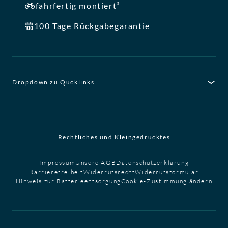
fahrfertig montiert³
100 Tage Rückgabegarantie
Dropdown zu Qucklinks
Rechtliches und Kleingedrucktes
Impressum
Unsere AGB
Datenschutzerklärung
Barrierefreiheit
Widerrufsrecht
Widerrufsformular
Hinweis zur Batterieentsorgung
Cookie-Zustimmung ändern