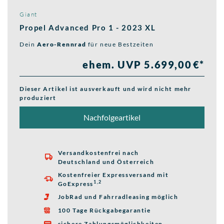
Giant
Propel Advanced Pro 1 - 2023 XL
Dein
Aero-Rennrad
für neue Bestzeiten
ehem. UVP 5.699,00 €*
Dieser Artikel ist ausverkauft und wird nicht mehr
produziert
Nachfolgeartikel
Versandkostenfrei nach

Deutschland und Österreich
Kostenfreier Expressversand mit

1,2
GoExpress
JobRad und Fahrradleasing möglich

100 Tage Rückgabegarantie

sichere Zahlungsmöglichkeiten
