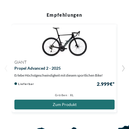
Empfehlungen
GIANT
GIA
Propel Advanced 2 - 2025
Prop
Erlebe Höchstgeschwindigkeit mit diesem sportlichen Bike!
Aero-
2.999 €*
Lieferbar
Au
Größen: XL
Zum Produkt