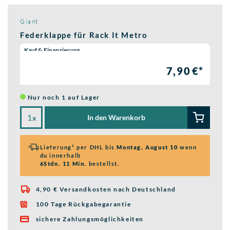
Giant
Federklappe für Rack It Metro
Wähle eine Preisoption:
Kauf & Finanzierung
7,90 €*
Nur noch 1 auf Lager
In den Warenkorb
x
Lieferung¹ per DHL bis
Montag, August 10
wenn
du innerhalb
6Stdn. 11 Min.
bestellst.
4,90 € Versandkosten nach Deutschland

100 Tage Rückgabegarantie

sichere Zahlungsmöglichkeiten
