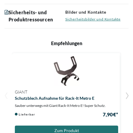
Sicherheits- und
Bilder und Kontakte
Produktressourcen
Sicherheitsbilder und Kontakte
Empfehlungen
GIANT
GIA
Schutzblech Aufnahme für Rack-It Metro E
Fede
Sauber unterwegs mit Giant Rack-It Metro E! Super Schutz.
Dein 
7,90 €*
Lieferbar
Au
Zum Produkt