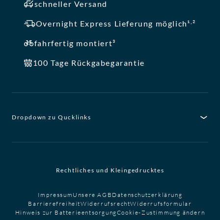
schneller Versand
,
Overnight Express Lieferung möglich¹
²
fahrfertig montiert³
100 Tage Rückgabegarantie
Dropdown zu Qucklinks
Rechtliches und Kleingedrucktes
Impressum
Unsere AGB
Datenschutzerklärung
Barrierefreiheit
Widerrufsrecht
Widerrufsformular
Hinweis zur Batterieentsorgung
Cookie-Zustimmung ändern