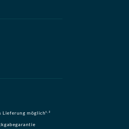
,
 Lieferung möglich¹
²
ckgabegarantie