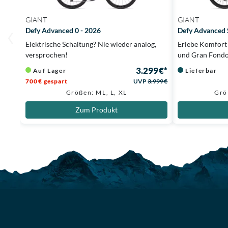
GIANT
GIANT
Defy Advanced 0 - 2026
Defy Advanced 
Elektrische Schaltung? Nie wieder analog,
Erlebe Komfort 
versprochen!
und Gran Fondo
3.299 €*
Auf Lager
Lieferbar
700 € gespart
UVP
3.999 €
Größen: ML, L, XL
Grö
Zum Produkt