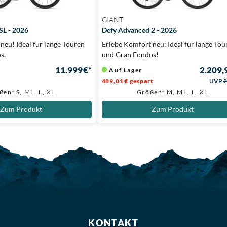
GIANT
SL - 2026
Defy Advanced 2 - 2026
neu! Ideal für lange Touren
Erlebe Komfort neu: Ideal für lange Tou
s.
und Gran Fondos!
11.999 €*
2.209,
Auf Lager
489,01 € gespart
UVP
2
ßen: S, ML, L, XL
Größen: M, ML, L, XL
Zum Produkt
Zum Produkt
KONTAKT