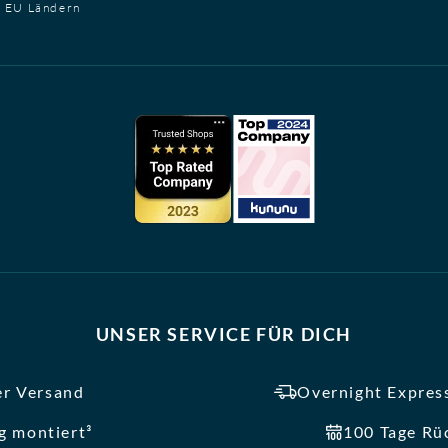
t EU Ländern
UNSER SERVICE FÜR DICH
er Versand
Overnight Express
ig montiert³
100 Tage Rü