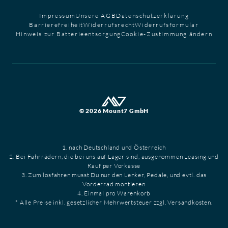
Impressum
Unsere AGB
Datenschutzerklärung
Barrierefreiheit
Widerrufsrecht
Widerrufsformular
Hinweis zur Batterieentsorgung
Cookie-Zustimmung ändern
© 2026 Mount7 GmbH
1. nach Deutschland und Österreich
2. Bei Fahrrädern, die bei uns auf Lager sind, ausgenommen Leasing und
Kauf per Vorkasse
3. Zum losfahren musst Du nur den Lenker, Pedale, und evtl. das
Vorderrad montieren
4. Einmal pro Warenkorb
* Alle Preise inkl. gesetzlicher Mehrwertsteuer zzgl. Versandkosten.