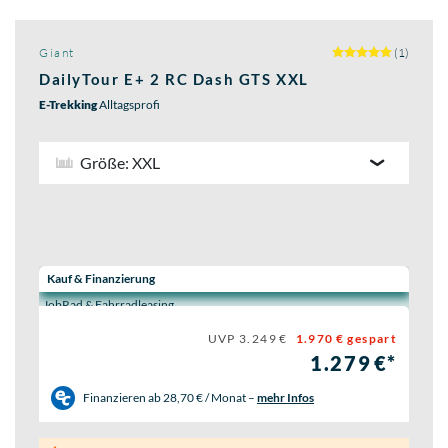
Giant
(1)
DailyTour E+ 2 RC Dash GTS XXL
E-Trekking
Alltagsprofi
Größe: XXL
Wähle eine Preisoption:
Kauf & Finanzierung
JobRad & Fahrradleasing
UVP 3.249 €
1.970 € gespart
1.279 €*
Finanzieren ab
28,70 € / Monat
–
mehr Infos