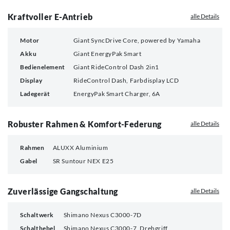
Kraftvoller E-Antrieb
alle Details
Motor
Giant SyncDrive Core, powered by Yamaha
Akku
Giant EnergyPak Smart
Bedienelement
Giant RideControl Dash 2in1
Display
RideControl Dash, Farbdisplay LCD
Ladegerät
EnergyPak Smart Charger, 6A
Robuster Rahmen & Komfort-Federung
alle Details
Rahmen
ALUXX Aluminium
Gabel
SR Suntour NEX E25
Zuverlässige Gangschaltung
alle Details
Schaltwerk
Shimano Nexus C3000-7D
Schalthebel
Shimano Nexus C3000-7, Drehgriff