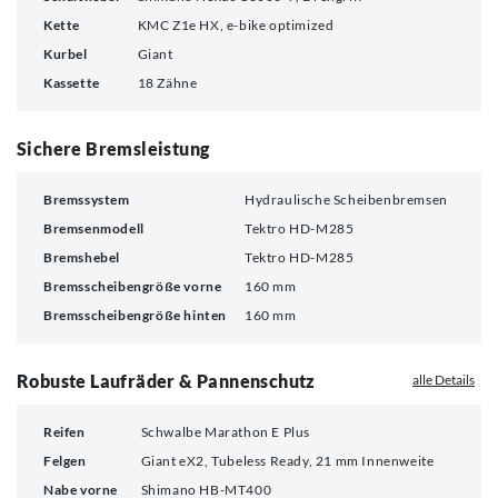
Kette
KMC Z1e HX, e-bike optimized
Kurbel
Giant
Kassette
18 Zähne
Sichere Bremsleistung
Bremssystem
Hydraulische Scheibenbremsen
Bremsenmodell
Tektro HD-M285
Bremshebel
Tektro HD-M285
Bremsscheibengröße vorne
160 mm
Bremsscheibengröße hinten
160 mm
Robuste Laufräder & Pannenschutz
alle Details
Reifen
Schwalbe Marathon E Plus
Felgen
Giant eX2, Tubeless Ready, 21 mm Innenweite
Nabe vorne
Shimano HB-MT400