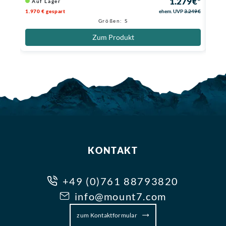
1.279 €*
Auf Lager
Au
1.970 € gespart
ehem. UVP
3.249 €
1.170
Größen: S
Zum Produkt
KONTAKT
+49 (0)761 88793820
info@mount7.com
zum Kontaktformular