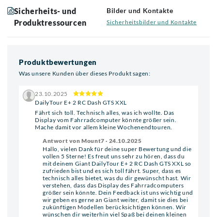
Sicherheits- und
Bilder und Kontakte
Produktressourcen
Sicherheitsbilder und Kontakte
Produktbewertungen
Was unsere Kunden über dieses Produkt sagen:
23.10.2025
DailyTour E+ 2 RC Dash GTS XXL
Fährt sich toll. Technisch alles, was ich wollte. Das
Display vom Fahrradcomputer könnte größer sein.
Mache damit vor allem kleine Wochenendtouren.
Antwort von Mount7 · 24.10.2025
Hallo, vielen Dank für deine super Bewertung und die
vollen 5 Sterne! Es freut uns sehr zu hören, dass du
mit deinem Giant DailyTour E+ 2 RC Dash GTS XXL so
zufrieden bist und es sich toll fährt. Super, dass es
technisch alles bietet, was du dir gewünscht hast. Wir
verstehen, dass das Display des Fahrradcomputers
größer sein könnte. Dein Feedback ist uns wichtig und
wir geben es gerne an Giant weiter, damit sie dies bei
zukünftigen Modellen berücksichtigen können. Wir
wünschen dir weiterhin viel Spaß bei deinen kleinen