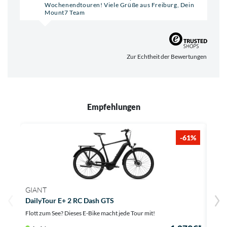
Wochenendtouren! Viele Grüße aus Freiburg, Dein
Mount7 Team
Zur Echtheit der Bewertungen
Empfehlungen
-61%
GIANT
GIA
DailyTour E+ 2 RC Dash GTS
Ento
Flott zum See? Dieses E-Bike macht jede Tour mit!
Flott