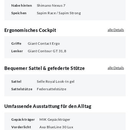
Nabe hinten
Shimano Nexus 7
Speichen
Sapim Race / Sapim Strong
Ergonomisches Cockpit
alle Details
Griffe
Giant Contact Ergo
Lenker
Giant Contour GT 31,8
Bequemer Sattel & gefederte Stütze
alle Details
Sattel
Selle Royal Look-In gel
Sattelstütze
Federsattelstütze
Umfassende Ausstattung für den Alltag
Gepäckträger
MIK Gepäckträger
Vorderlicht
Axa BlueLine 30 Lux