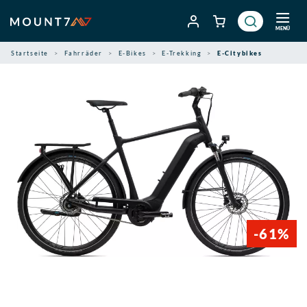
Zum
Inhalt
MENÜ
springen
Startseite
Fahrräder
E-Bikes
E-Trekking
E-Citybikes
-61%