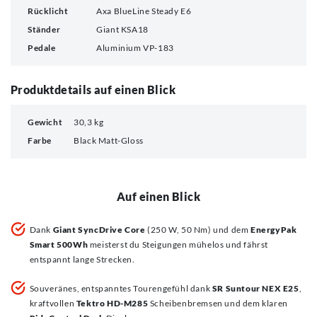
Rücklicht
Axa BlueLine Steady E6
Ständer
Giant KSA18
Pedale
Aluminium VP-183
Produktdetails auf einen Blick
Gewicht
30,3 kg
Farbe
Black Matt-Gloss
Auf einen Blick
Dank
Giant SyncDrive Core
(250 W, 50 Nm) und dem
EnergyPak
Smart 500Wh
meisterst du Steigungen mühelos und fährst
entspannt lange Strecken.
Souveränes, entspanntes Tourengefühl dank
SR Suntour NEX E25
,
kraftvollen
Tektro HD-M285
Scheibenbremsen und dem klaren