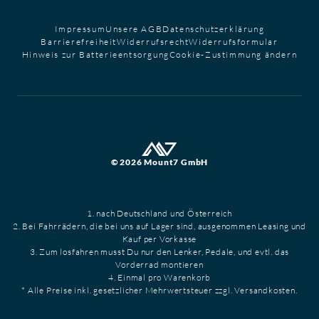
Impressum
Unsere AGB
Datenschutzerklärung
Barrierefreiheit
Widerrufsrecht
Widerrufsformular
Hinweis zur Batterieentsorgung
Cookie-Zustimmung ändern
© 2026 Mount7 GmbH
1. nach Deutschland und Österreich
2. Bei Fahrrädern, die bei uns auf Lager sind, ausgenommen Leasing und
Kauf per Vorkasse
3. Zum losfahren musst Du nur den Lenker, Pedale, und evtl. das
Vorderrad montieren
4. Einmal pro Warenkorb
* Alle Preise inkl. gesetzlicher Mehrwertsteuer zzgl. Versandkosten.