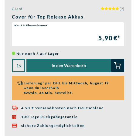
Giant
(2)
Cover für Top Release Akkus
Wähle eine Preisoption:
Kauf & Finanzierung
5,90 €*
Nur noch 3 auf Lager
In den Warenkorb
x
Lieferung¹ per DHL bis
Mittwoch, August 12
wenn du innerhalb
42Stdn. 36 Min.
bestellst.
4,90 € Versandkosten nach Deutschland

100 Tage Rückgabegarantie

sichere Zahlungsmöglichkeiten
