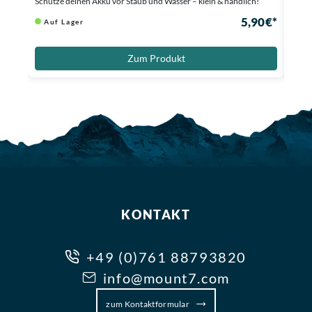
Schütze deinen Akku vor Staub und Wasser – klein & handlich!
Schüt
5,90 €*
Auf Lager
Au
Zum Produkt
KONTAKT
+49 (0)761 88793820
info@mount7.com
zum Kontaktformular