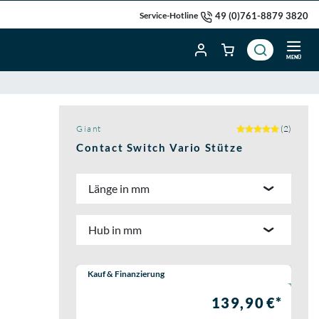
49 (0)761-8879 3820
Service-Hotline
MENÜ
Giant
(2)
Contact Switch Vario Stütze
Länge in mm
Hub in mm
Wähle eine Preisoption:
Kauf & Finanzierung
139,90 €*