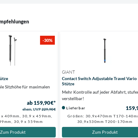
mpfehlungen
-30%
GIANT
tütze
Contact Switch Adjustable Travel Vario
Stütze
ale Sitzhöhe für maximalen
Mehr Kontrolle auf jeder Abfahrt, stufe
verstellbar!
ab 159,90 €*
159,
Lieferbar
ehem. UVP
229,90 €
9 x 409mm, 30,9 x 459mm,
Größen: 30,9x470mm T170-140m
499mm, 30,9 x 559mm
30,9x530mm T200-170mm
Zum Produkt
Zum Produkt