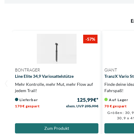
E
-57%
BONTRAGER
GIANT
Line Elite 34,9 Variosattelstütze
TranzX Vario S
Mehr Kontrolle, mehr Mut, mehr Flow auf
Finde deine ide
jedem Trail!
Fahrspaß!
125,99 €*
Lieferbar
Auf Lager
170 € gespart
ehem. UVP
295,99 €
70 € gespart
Größen: 30,
30,9 x 
Zum Produkt