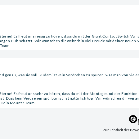
terne! Es freut uns riesig zu hören, dass du mit der Giant Contact Switch Vari
langen Hub schätzt. Wir wünschen dir weiterhin viel Freude mit deiner neuen 
7 Team
nd genau, was sie soll. Zudem ist kein Verdrehen zu spüren, was man von viele
 Sterne! Es freut uns sehr zu hören, dass du mit der Montage und der Funktion
st. Dass kein Verdrehen spürbar ist, ist natürlich top! Wir wünschen dir weite
g, Dein Mount7 Team
Zur Echthei