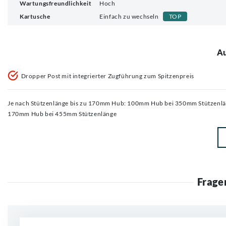
Wartungsfreundlichkeit
Hoch
Kartusche
Einfach zu wechseln
TOP
Au
Dropper Post mit integrierter Zugführung zum Spitzenpreis
Je nach Stützenlänge bis zu 170mm Hub: 100mm Hub bei 350mm Stützenl
170mm Hub bei 455mm Stützenlänge
Frage
Neue Frage