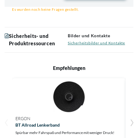
Email für Benachrichtigung
Es wurden noch keine Fragen gestellt.
Sicherheits- und
Bilder und Kontakte
Produktressourcen
Sicherheitsbilder und Kontakte
Empfehlungen
ERGON
ERG
BT Allroad Lenkerband
BT G
Spürbar mehr Fahrspaß und Performance mit weniger Druck!
Grave