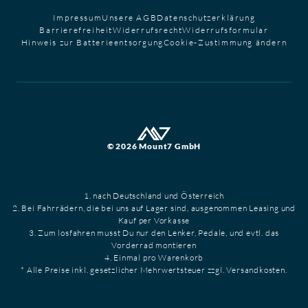
Impressum
Unsere AGB
Datenschutzerklärung
Barrierefreiheit
Widerrufsrecht
Widerrufsformular
Hinweis zur Batterieentsorgung
Cookie-Zustimmung ändern
© 2026 Mount7 GmbH
1. nach Deutschland und Österreich
2. Bei Fahrrädern, die bei uns auf Lager sind, ausgenommen Leasing und
Kauf per Vorkasse
3. Zum losfahren musst Du nur den Lenker, Pedale, und evtl. das
Vorderrad montieren
4. Einmal pro Warenkorb
* Alle Preise inkl. gesetzlicher Mehrwertsteuer zzgl. Versandkosten.