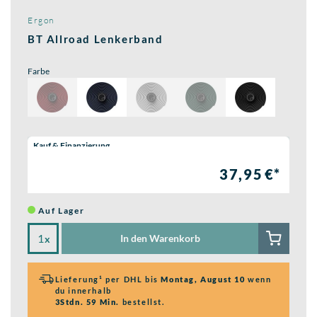
Ergon
BT Allroad Lenkerband
Farbe
Wähle eine Preisoption:
Kauf & Finanzierung
37,95 €*
Auf Lager
In den Warenkorb
x
Lieferung¹ per DHL bis
Montag, August 10
wenn
du innerhalb
3Stdn. 59 Min.
bestellst.