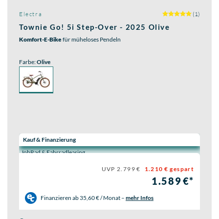
Electra
(1)
Townie Go! 5i Step-Over - 2025 Olive
Komfort-E-Bike
für müheloses Pendeln
Farbe:
Olive
Wähle eine Preisoption:
Kauf & Finanzierung
JobRad & Fahrradleasing
UVP 2.799 €
1.210 € gespart
1.589 €*
Finanzieren ab
35,60 € / Monat
–
mehr Infos