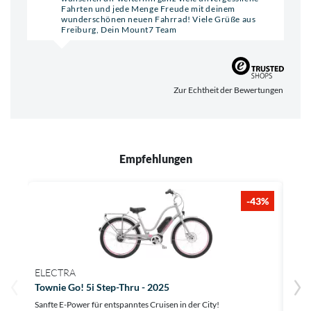
Fahrten und jede Menge Freude mit deinem
wunderschönen neuen Fahrrad! Viele Grüße aus
Freiburg, Dein Mount7 Team
Zur Echtheit der Bewertungen
Empfehlungen
-43%
ELECTRA
ELE
Townie Go! 5i Step-Thru - 2025
Town
Sanfte E-Power für entspanntes Cruisen in der City!
Entde