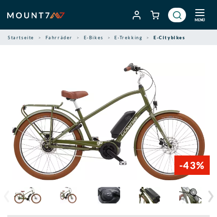
Zum
Inhalt
MENÜ
springen
Startseite
Fahrräder
E-Bikes
E-Trekking
E-Citybikes
-43%