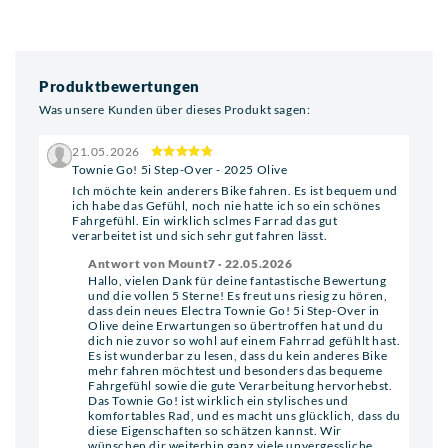
Produktbewertungen
Was unsere Kunden über dieses Produkt sagen:
21.05.2026
Townie Go! 5i Step-Over - 2025 Olive
Ich möchte kein anderers Bike fahren. Es ist bequem und
ich habe das Gefühl, noch nie hatte ich so ein schönes
Fahrgefühl. Ein wirklich sclmes Farrad das gut
verarbeitet ist und sich sehr gut fahren lässt.
Antwort von Mount7 · 22.05.2026
Hallo, vielen Dank für deine fantastische Bewertung
und die vollen 5 Sterne! Es freut uns riesig zu hören,
dass dein neues Electra Townie Go! 5i Step-Over in
Olive deine Erwartungen so übertroffen hat und du
dich nie zuvor so wohl auf einem Fahrrad gefühlt hast.
Es ist wunderbar zu lesen, dass du kein anderes Bike
mehr fahren möchtest und besonders das bequeme
Fahrgefühl sowie die gute Verarbeitung hervorhebst.
Das Townie Go! ist wirklich ein stylisches und
komfortables Rad, und es macht uns glücklich, dass du
diese Eigenschaften so schätzen kannst. Wir
wünschen dir weiterhin ganz viele unvergessliche