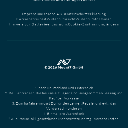
Impressum
Unsere AGB
Datenschutzerklärung
Barrierefreiheit
Widerrufsrecht
Widerrufsformular
Hinweis zur Batterieentsorgung
Cookie-Zustimmung ändern
© 2026 Mount7 GmbH
1. nach Deutschland und Österreich
2. Bei Fahrrädern, die bei uns auf Lager sind, ausgenommen Leasing und
Kauf per Vorkasse
3. Zum losfahren musst Du nur den Lenker, Pedale, und evtl. das
Vorderrad montieren
4. Einmal pro Warenkorb
* Alle Preise inkl. gesetzlicher Mehrwertsteuer zzgl. Versandkosten.