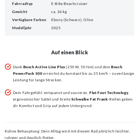
Fahrradtyp
E-Bike Beachcruiser
Gewicht
ca. 26 kg
Verfügbare Farben
Ebony (Schwarz), Olive
Modelljahr
2025
Auf einen Blick
Dank
Bosch Active Line Plus
(250 W, 50 Nm) und dem
Bosch
PowerPack 500
erreichst du konstant bis zu 25 km/h – zuverlässige
Leistung für lange Strecken.
Dein Fahrgefühl: entspannt und souverän.
Flat Foot Technology
,
ergonomischer Sattel und breite
Schwalbe Fat Frank
-Reifen geben
dir Komfort und Grip auf jedem Untergrund.
Kühne Behauptung: Dein Alltag wird mit diesem Rad plötzlich leichter,
ruhiger und deutlich flotter.