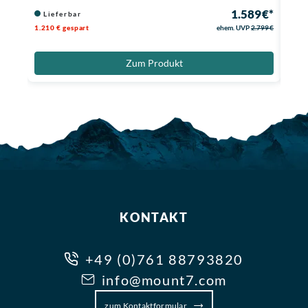
1.589 €*
Lieferbar
Li
1.210 € gespart
ehem. UVP
2.799 €
1.210
Zum Produkt
KONTAKT
+49 (0)761 88793820
info@mount7.com
zum Kontaktformular