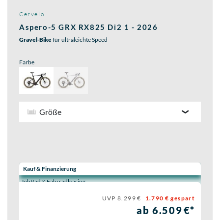
Cervelo
Aspero-5 GRX RX825 Di2 1 - 2026
Gravel-Bike
für ultraleichte Speed
Farbe
Größe
Wähle eine Preisoption:
Kauf & Finanzierung
JobRad & Fahrradleasing
UVP 8.299 €
1.790 € gespart
ab 6.509 €*