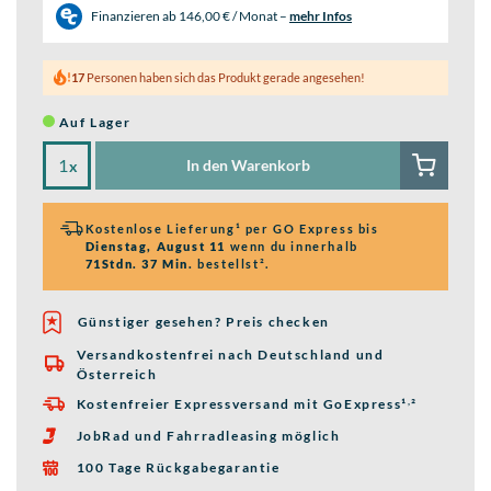
Finanzieren ab
146,00 € / Monat
–
mehr Infos
17
Personen haben sich das Produkt gerade angesehen!
Auf Lager
In den Warenkorb
x
Kostenlose Lieferung¹ per GO Express bis
Dienstag, August 11
wenn du innerhalb
71Stdn. 37 Min.
bestellst².
Günstiger gesehen? Preis checken
Versandkostenfrei nach Deutschland und

Österreich
,
Kostenfreier Expressversand mit GoExpress
¹
²

JobRad und Fahrradleasing möglich

100 Tage Rückgabegarantie
