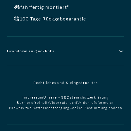
fahrfertig montiert³
100 Tage Rückgabegarantie
Dropdown zu Qucklinks
Rechtliches und Kleingedrucktes
Impressum
Unsere AGB
Datenschutzerklärung
Barrierefreiheit
Widerrufsrecht
Widerrufsformular
Hinweis zur Batterieentsorgung
Cookie-Zustimmung ändern