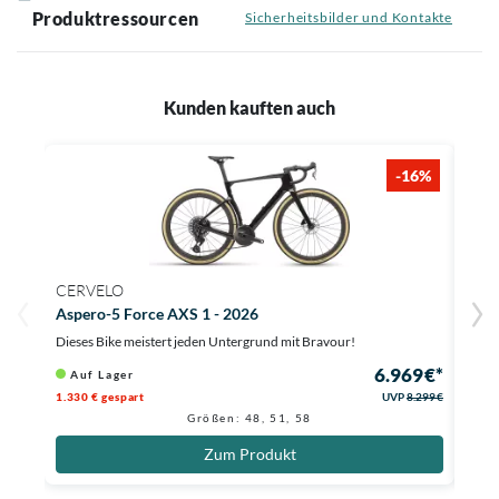
Produktressourcen
Sicherheitsbilder und Kontakte
Kunden kauften auch
-16%
CERVELO
ABU
Aspero-5 Force AXS 1 - 2026
Iver
Dieses Bike meistert jeden Untergrund mit Bravour!
Schüt
6.969 €*
Auf Lager
Au
1.330 € gespart
UVP
8.299 €
Größen: 48, 51, 58
Zum Produkt