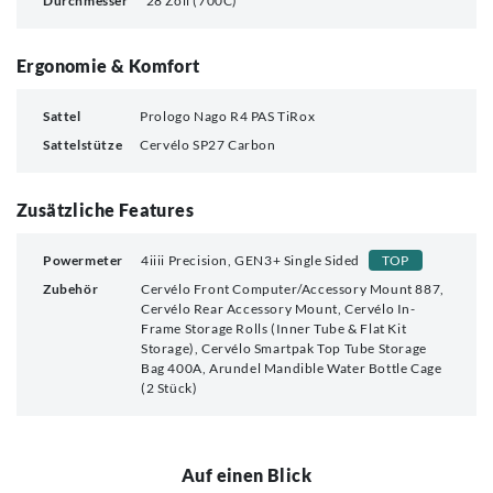
Durchmesser
28 Zoll (700C)
Ergonomie & Komfort
Sattel
Prologo Nago R4 PAS TiRox
Sattelstütze
Cervélo SP27 Carbon
Zusätzliche Features
Powermeter
4iiii Precision, GEN3+ Single Sided
TOP
Zubehör
Cervélo Front Computer/Accessory Mount 887,
Cervélo Rear Accessory Mount, Cervélo In-
Frame Storage Rolls (Inner Tube & Flat Kit
Storage), Cervélo Smartpak Top Tube Storage
Bag 400A, Arundel Mandible Water Bottle Cage
(2 Stück)
Auf einen Blick