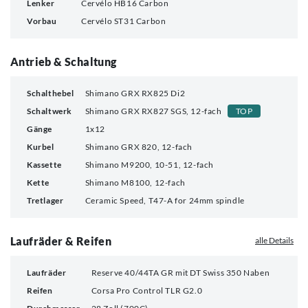
Lenker
Cervélo HB16 Carbon
Vorbau
Cervélo ST31 Carbon
Antrieb & Schaltung
Schalthebel
Shimano GRX RX825 Di2
Schaltwerk
Shimano GRX RX827 SGS, 12-fach
TOP
Gänge
1x12
Kurbel
Shimano GRX 820, 12-fach
Kassette
Shimano M9200, 10-51, 12-fach
Kette
Shimano M8100, 12-fach
Tretlager
Ceramic Speed, T47-A for 24mm spindle
Laufräder & Reifen
alle Details
Laufräder
Reserve 40/44TA GR mit DT Swiss 350 Naben
Reifen
Corsa Pro Control TLR G2.0