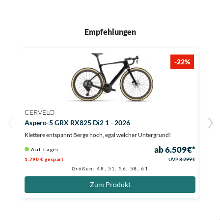
Empfehlungen
-22%
CERVELO
TRE
Aspero-5 GRX RX825 Di2 1 - 2026
Chec
Klettere entspannt Berge hoch, egal welcher Untergrund!
Diese
ab 6.509 €*
Auf Lager
Au
1.790 € gespart
UVP
8.299 €
Größen: 48, 51, 56, 58, 61
Zum Produkt