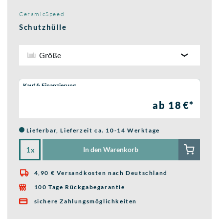
CeramicSpeed
Schutzhülle
Größe
Wähle eine Preisoption:
Kauf & Finanzierung
ab 18 €*
Lieferbar, Lieferzeit ca. 10-14 Werktage
In den Warenkorb
x
4,90 € Versandkosten nach Deutschland

100 Tage Rückgabegarantie

sichere Zahlungsmöglichkeiten
