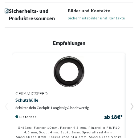
Sicherheits- und
Bilder und Kontakte
Produktressourcen
Sicherheitsbilder und Kontakte
Empfehlungen
CERAMICSPEED
BON
Schutzhülle
Blen
Schütze dein Cockpit! Langlebig & hochwertig.
Dein 
ab 18 €*
Lieferbar
Li
2 € g
Größen: Factor 10mm, Factor 4,5 mm, Pinarello F8/F10
4,5 mm, Scott 4mm, Scott 8mm, Specialized 4mm,
Specialized 8mm, Specialized SL6 4mm, Specialized Venge