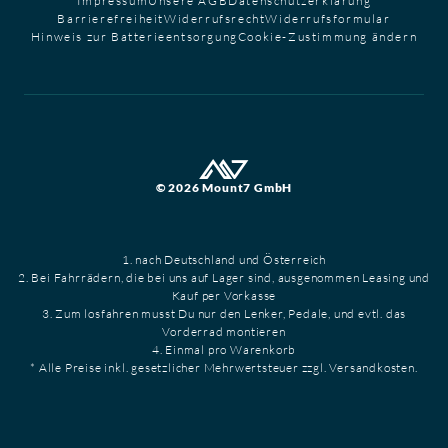
Impressum
Unsere AGB
Datenschutzerklärung
Barrierefreiheit
Widerrufsrecht
Widerrufsformular
Hinweis zur Batterieentsorgung
Cookie-Zustimmung ändern
© 2026 Mount7 GmbH
1. nach Deutschland und Österreich
2. Bei Fahrrädern, die bei uns auf Lager sind, ausgenommen Leasing und
Kauf per Vorkasse
3. Zum losfahren musst Du nur den Lenker, Pedale, und evtl. das
Vorderrad montieren
4. Einmal pro Warenkorb
* Alle Preise inkl. gesetzlicher Mehrwertsteuer zzgl. Versandkosten.