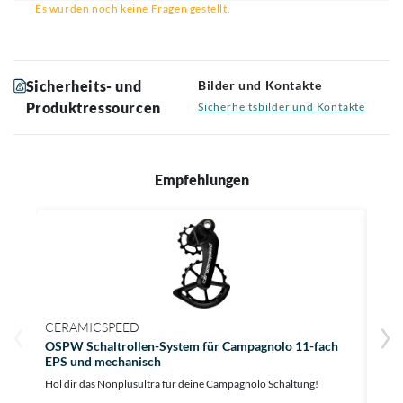
Es wurden noch keine Fragen gestellt.
Sicherheits- und
Bilder und Kontakte
Produktressourcen
Sicherheitsbilder und Kontakte
Empfehlungen
CERAMICSPEED
CER
OSPW Schaltrollen-System für Campagnolo 11-fach
OSPW
EPS und mechanisch
Optim
Hol dir das Nonplusultra für deine Campagnolo Schaltung!
Au