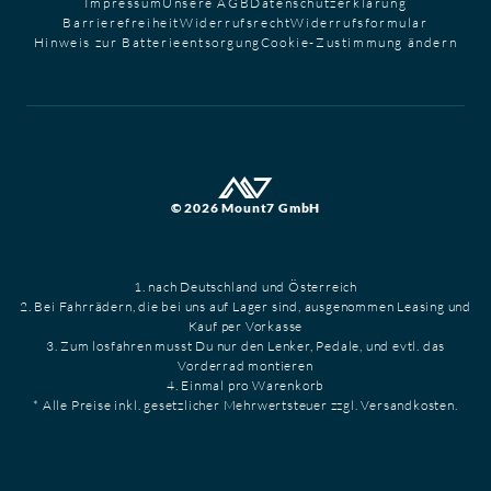
Impressum
Unsere AGB
Datenschutzerklärung
Barrierefreiheit
Widerrufsrecht
Widerrufsformular
Hinweis zur Batterieentsorgung
Cookie-Zustimmung ändern
© 2026 Mount7 GmbH
1. nach Deutschland und Österreich
2. Bei Fahrrädern, die bei uns auf Lager sind, ausgenommen Leasing und
Kauf per Vorkasse
3. Zum losfahren musst Du nur den Lenker, Pedale, und evtl. das
Vorderrad montieren
4. Einmal pro Warenkorb
* Alle Preise inkl. gesetzlicher Mehrwertsteuer zzgl. Versandkosten.