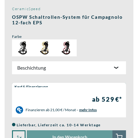
CeramicSpeed
OSPW Schaltrollen-System für Campagnolo
12-fach EPS
Farbe
Beschichtung
Wähle eine Preisoption:
Kauf & Finanzierung
ab 529 €*
Finanzieren ab
21,00 € / Monat
–
mehr Infos
Lieferbar, Lieferzeit ca. 10-14 Werktage
In den Warenkorb
x