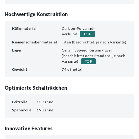
Hochwertige Konstruktion
Käfigmaterial
Carbon-Polyamid-
Verbund
TOP
Riemenscheibenmaterial
Titan (beschichtet, je nach Variante)
Lager
CeramicSpeed Keramiklager
(beschichtet oder Standard, je nach
Variante)
TOP
Gewicht
74 g (netto)
Optimierte Schalträdchen
Leitrolle
13 Zähne
Spannrolle
19 Zähne
Innovative Features