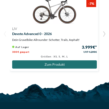
-7%
LIV
MON
Devote Advanced 0 - 2026
Arid
Dein Gravelbike-Allrounder: Schotter, Trails, Asphalt!
Agile
3.999 €*
Auf Lager
Au
300 € gespart
UVP
4.299 €
620 €
Größen: XS, S, M, L
Zum Produkt