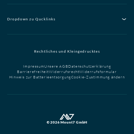
Dropdown zu Qucklinks
Rechtliches und Kleingedrucktes
Impressum
Unsere AGB
Datenschutzerklärung
Barrierefreiheit
Widerrufsrecht
Widerrufsformular
Hinweis zur Batterieentsorgung
Cookie-Zustimmung ändern
© 2026 Mount7 GmbH