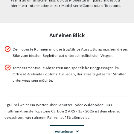
Wenn du dir unsicher bist, ob das Modell zu dir passt findest du
hier mehr Informationen zur Modellserie Cannondale Topstone.
Auf einen Blick
Der robuste Rahmen und die tragfähige Ausstattung machen dieses
Bike zum idealen Begleiter auf unterschiedlichsten Wegen.
Temperamentvolle Abfahrten und sportliche Bergpassagen im
Offroad-Gelände - optimal für jeden, der abseits geteerter Straßen
unterwegs sein möchte.
Egal, bei welchem Wetter über Schotter- oder Waldböden: Das
multifunktionale Topstone Carbon 2 AXS - 1x - 2026 ist dem ebenso
gewachsen, wie ruhigem Fahren auf Straßenbelag.
weiterlesen