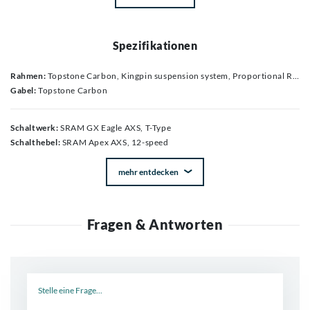
Spezifikationen
Rahmen:
Topstone Carbon, Kingpin suspension system, Proportional Response construction, downtube Stashport, internal cable routing, 12x142mm thru-axle, 27.2 dropper post ready, UDH, BSA 68mm threaded BB, flat mount disc, removable fender bridge, multiple gear/bottle mounts
Gabel:
Topstone Carbon
Schaltwerk:
SRAM GX Eagle AXS, T-Type
Schalthebel:
SRAM Apex AXS, 12-speed
mehr entdecken
Fragen & Antworten
Neue Frage