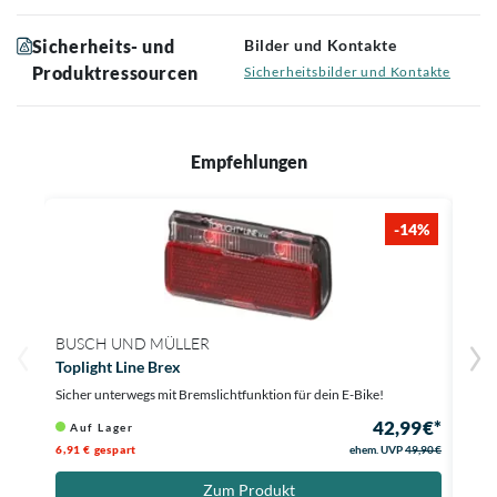
Sicherheits- und
Bilder und Kontakte
Produktressourcen
Sicherheitsbilder und Kontakte
Empfehlungen
-14%
BUSCH UND MÜLLER
BUS
Toplight Line Brex
µ E
Sicher unterwegs mit Bremslichtfunktion für dein E-Bike!
Dein 
42,99 €*
Auf Lager
Au
6,91 € gespart
ehem. UVP
49,90 €
Zum Produkt