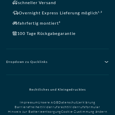
schneller Versand
,
Overnight Express Lieferung möglich¹
²
fahrfertig montiert³
100 Tage Rückgabegarantie
Dropdown zu Qucklinks
Rechtliches und Kleingedrucktes
Impressum
Unsere AGB
Datenschutzerklärung
Barrierefreiheit
Widerrufsrecht
Widerrufsformular
Hinweis zur Batterieentsorgung
Cookie-Zustimmung ändern