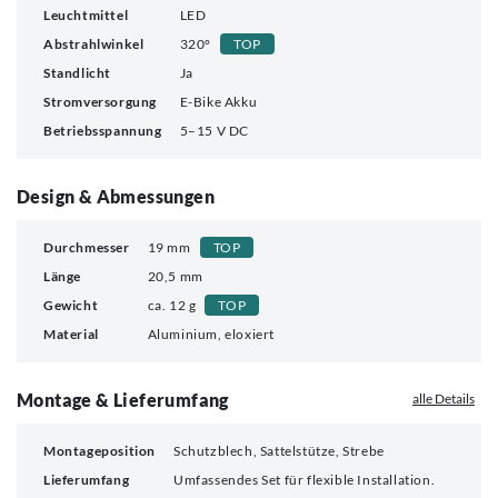
Leuchtmittel
LED
Abstrahlwinkel
320°
TOP
Standlicht
Ja
Stromversorgung
E-Bike Akku
Betriebsspannung
5–15 V DC
Design & Abmessungen
Durchmesser
19 mm
TOP
Länge
20,5 mm
Gewicht
ca. 12 g
TOP
Material
Aluminium, eloxiert
Montage & Lieferumfang
alle Details
Montageposition
Schutzblech, Sattelstütze, Strebe
Lieferumfang
Umfassendes Set für flexible Installation.