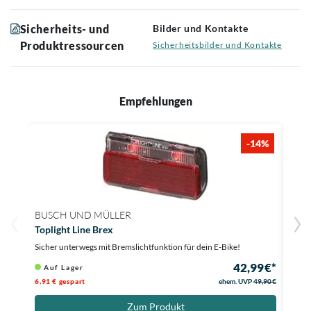
Sicherheits- und
Bilder und Kontakte
Produktressourcen
Sicherheitsbilder und Kontakte
Empfehlungen
-14%
BUSCH UND MÜLLER
BUS
Toplight Line Brex
µ E
Sicher unterwegs mit Bremslichtfunktion für dein E-Bike!
Dein 
42,99 €*
Auf Lager
Au
6,91 € gespart
ehem. UVP
49,90 €
Zum Produkt