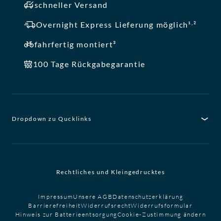
schneller Versand
,
Overnight Express Lieferung möglich¹
²
fahrfertig montiert³
100 Tage Rückgabegarantie
Dropdown zu Qucklinks
Rechtliches und Kleingedrucktes
Impressum
Unsere AGB
Datenschutzerklärung
Barrierefreiheit
Widerrufsrecht
Widerrufsformular
Hinweis zur Batterieentsorgung
Cookie-Zustimmung ändern