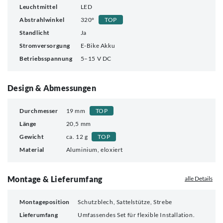
Leuchtmittel
LED
Abstrahlwinkel
320°
TOP
Standlicht
Ja
Stromversorgung
E-Bike Akku
Betriebsspannung
5–15 V DC
Design & Abmessungen
Durchmesser
19 mm
TOP
Länge
20,5 mm
Gewicht
ca. 12 g
TOP
Material
Aluminium, eloxiert
Montage & Lieferumfang
alle Details
Montageposition
Schutzblech, Sattelstütze, Strebe
Lieferumfang
Umfassendes Set für flexible Installation.