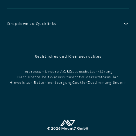
Dropdown zu Qucklinks
Rechtliches und Kleingedrucktes
Impressum
Unsere AGB
Datenschutzerklärung
Barrierefreiheit
Widerrufsrecht
Widerrufsformular
Hinweis zur Batterieentsorgung
Cookie-Zustimmung ändern
© 2026 Mount7 GmbH