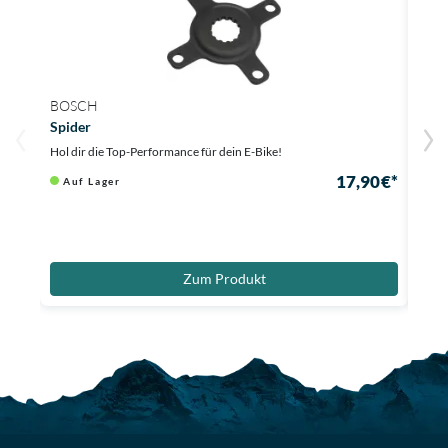
BOSCH
BOS
Spider
Lock
Hol dir die Top-Performance für dein E-Bike!
Kette
17,90 €*
Auf Lager
Au
Zum Produkt