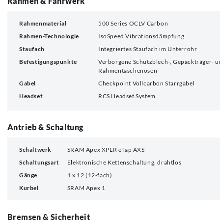
Rahmen & Fahrwerk
Rahmenmaterial
500 Series OCLV Carbon
Rahmen-Technologie
IsoSpeed Vibrationsdämpfung
Staufach
Integriertes Staufach im Unterrohr
Befestigungspunkte
Verborgene Schutzblech-, Gepäckträger- 
Rahmentaschenösen
Gabel
Checkpoint Vollcarbon Starrgabel
Headset
RCS Headset System
Antrieb & Schaltung
Schaltwerk
SRAM Apex XPLR eTap AXS
Schaltungsart
Elektronische Kettenschaltung, drahtlos
Gänge
1 x 12 (12-fach)
Kurbel
SRAM Apex 1
Bremsen & Sicherheit