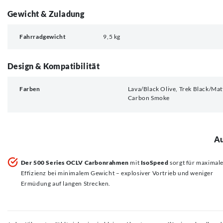
Gewicht & Zuladung
Fahrradgewicht
9,5 kg
Design & Kompatibilität
Farben
Lava/Black Olive, Trek Black/Mat
Carbon Smoke
Au
Der 500 Series OCLV Carbonrahmen
mit
IsoSpeed
sorgt für maximal
Effizienz bei minimalem Gewicht – explosiver Vortrieb und weniger
Ermüdung auf langen Strecken.