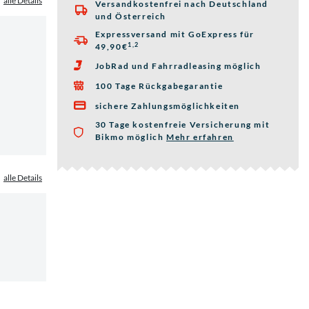
alle Details
Versandkostenfrei nach Deutschland

und Österreich
Expressversand mit GoExpress für

1,2
49,90€
JobRad und Fahrradleasing möglich

100 Tage Rückgabegarantie

sichere Zahlungsmöglichkeiten

30 Tage kostenfreie Versicherung mit
Bikmo möglich
Mehr erfahren
über die Bikmo Fahrra
alle Details