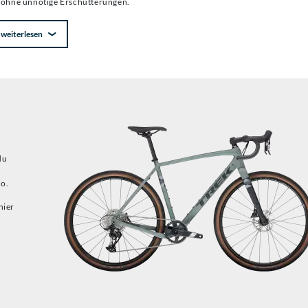
nd ohne unnötige Erschütterungen.
weiterlesen
du
io.
hier