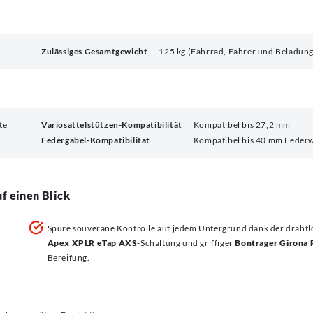
Zulässiges Gesamtgewicht
125 kg (Fahrrad, Fahrer und Beladung
te
Variosattelstützen-Kompatibilität
Kompatibel bis 27,2 mm
Federgabel-Kompatibilität
Kompatibel bis 40 mm Feder
f einen Blick
e
Spüre souveräne Kontrolle auf jedem Untergrund dank der draht
Apex XPLR eTap AXS
-Schaltung und griffiger
Bontrager Girona 
Bereifung.