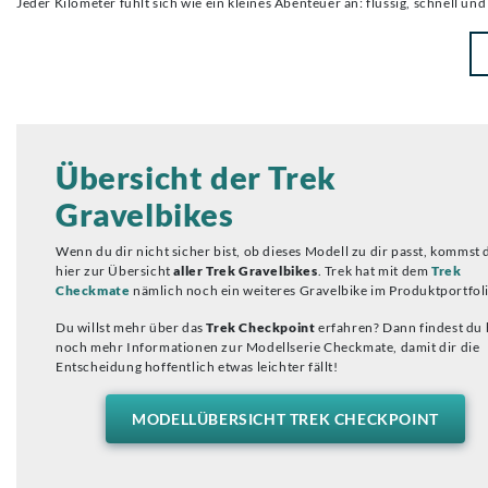
Jeder Kilometer fühlt sich wie ein kleines Abenteuer an: flüssig, schnell u
Übersicht der Trek
Gravelbikes
Wenn du dir nicht sicher bist, ob dieses Modell zu dir passt, kommst 
hier zur Übersicht
aller Trek Gravelbikes
. Trek hat mit dem
Trek
Checkmate
nämlich noch ein weiteres Gravelbike im Produktportfol
Du willst mehr über das
Trek Checkpoint
erfahren? Dann findest du 
noch mehr Informationen zur Modellserie Checkmate, damit dir die
Entscheidung hoffentlich etwas leichter fällt!
MODELLÜBERSICHT TREK CHECKPOINT