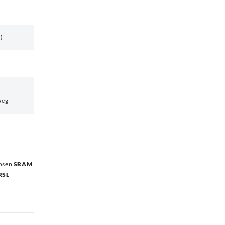
)
weg
losen
SRAM
RSL
-