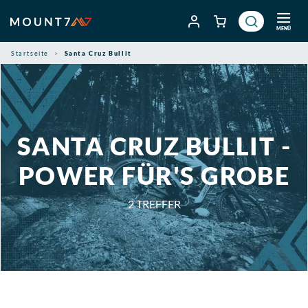
Zum
Inhalt
MENÜ
springen
Startseite
Santa Cruz Bullit
SANTA CRUZ BULLIT -
POWER FÜR'S GROBE
2
TREFFER