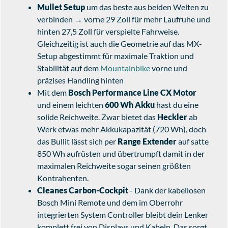
Mullet Setup
um das beste aus beiden Welten zu
verbinden → vorne 29 Zoll für mehr Laufruhe und
hinten 27,5 Zoll für verspielte Fahrweise.
Gleichzeitig ist auch die Geometrie auf das MX-
Setup abgestimmt für maximale Traktion und
Stabilität auf dem
Mountainbike
vorne und
präzises Handling hinten
Mit dem
Bosch Performance Line CX Motor
und einem leichten
600 Wh Akku
hast du eine
solide Reichweite. Zwar bietet das
Heckler
ab
Werk etwas mehr Akkukapazität (720 Wh), doch
das Bullit lässt sich per
Range Extender
auf satte
850 Wh aufrüsten und übertrumpft damit in der
maximalen Reichweite sogar seinen größten
Kontrahenten.
Cleanes Carbon-Cockpit
- Dank der kabellosen
Bosch Mini Remote und dem im Oberrohr
integrierten System Controller bleibt dein Lenker
komplett frei von Displays und Kabeln. Das sorgt