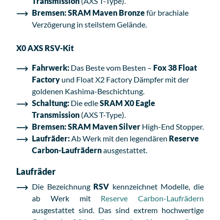
Transmission
(AXS T-Type).
Bremsen:
SRAM Maven Bronze
für brachiale
Verzögerung in steilstem Gelände.
X0 AXS RSV-Kit
Fahrwerk:
Das Beste vom Besten –
Fox 38 Float
Factory
und Float X2 Factory Dämpfer mit der
goldenen Kashima-Beschichtung.
Schaltung:
Die edle
SRAM X0 Eagle
Transmission
(AXS T-Type).
Bremsen:
SRAM Maven Silver
High-End Stopper.
Laufräder:
Ab Werk mit den legendären
Reserve
Carbon-Laufrädern
ausgestattet.
Laufräder
Die Bezeichnung
RSV
kennzeichnet Modelle, die
ab Werk mit
Reserve Carbon-Laufrädern
ausgestattet sind. Das sind extrem hochwertige