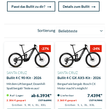
Passt das Bullit zu dir?
Details zum Bullit
Sortierung
Beliebteste
-27%
-24%
SANTA CRUZ
SANTA CRUZ
Bullit 4 C 90-Kit - 2026
Bullit 4 C GX AXS-Kit - 2026
Mit dem Lift bergauf, Downhill-
Bergauf wie bergab: Bosch CX
Spaß bergab! Teste es aus!
Motor macht's möglich!
ab 6.393 €*
7.439 €*
Auf Lager
Lieferbar
2.306 € gespart
UVP
8.699 €
2.360 € gespart
UVP
9.799 €
Größen: S, M, L, XL, XXL
Größen: S, L, XL, XXL