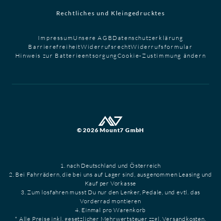
Rechtliches und Kleingedrucktes
Impressum
Unsere AGB
Datenschutzerklärung
Barrierefreiheit
Widerrufsrecht
Widerrufsformular
Hinweis zur Batterieentsorgung
Cookie-Zustimmung ändern
© 2026 Mount7 GmbH
1. nach Deutschland und Österreich
2. Bei Fahrrädern, die bei uns auf Lager sind, ausgenommen Leasing und
Kauf per Vorkasse
3. Zum losfahren musst Du nur den Lenker, Pedale, und evtl. das
Vorderrad montieren
4. Einmal pro Warenkorb
* Alle Preise inkl. gesetzlicher Mehrwertsteuer zzgl. Versandkosten.