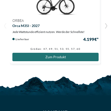
ORBEA
ORB
Orca M35I - 2027
Orca
Jede Wattstunde effizient nutzen. Werde der Schnellste!
Elekt
4.199 €*
Lieferbar
Au
2.090
Größen: 47, 49, 51, 53, 55, 57, 60
Zum Produkt