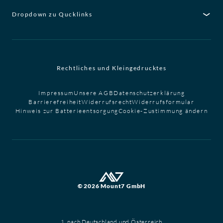
Dropdown zu Qucklinks
Rechtliches und Kleingedrucktes
Impressum
Unsere AGB
Datenschutzerklärung
Barrierefreiheit
Widerrufsrecht
Widerrufsformular
Hinweis zur Batterieentsorgung
Cookie-Zustimmung ändern
© 2026 Mount7 GmbH
1. nach Deutschland und Österreich