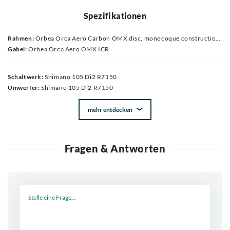
Spezifikationen
Rahmen:
Orbea Orca Aero Carbon OMX disc, monocoque construction, HS 1,5", BB 386, powermeter compatible, Thru Axle 12mm x 142mm rear, thread M12x2 P1, Speed release compatible, internal cable routing, EC/DC compatible
Gabel:
Orbea Orca Aero OMX ICR
Schaltwerk:
Shimano 105 Di2 R7150
Umwerfer:
Shimano 105 Di2 R7150
mehr entdecken
Fragen & Antworten
Neue Frage