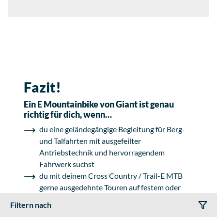
Fazit!
Ein E Mountainbike von Giant ist genau
richtig für dich, wenn…
du eine geländegängige Begleitung für Berg-
und Talfahrten mit ausgefeilter
Antriebstechnik und hervorragendem
Fahrwerk suchst
du mit deinem Cross Country / Trail-E MTB
gerne ausgedehnte Touren auf festem oder
losem Untergrund machst und dabei selbst
Filtern nach
entscheiden willst