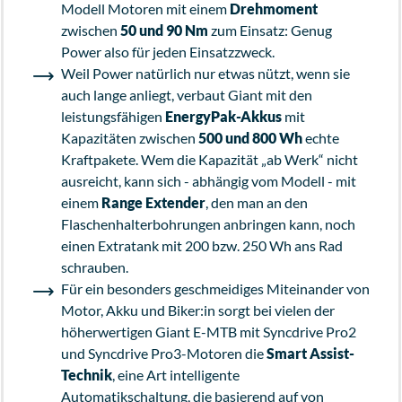
Modell Motoren mit einem
Drehmoment
zwischen
50 und 90 Nm
zum Einsatz: Genug
Power also für jeden Einsatzzweck.
Weil Power natürlich nur etwas nützt, wenn sie
auch lange anliegt, verbaut Giant mit den
leistungsfähigen
EnergyPak-Akkus
mit
Kapazitäten zwischen
500 und 800 Wh
echte
Kraftpakete. Wem die Kapazität „ab Werk“ nicht
ausreicht, kann sich - abhängig vom Modell - mit
einem
Range Extender
, den man an den
Flaschenhalterbohrungen anbringen kann, noch
einen Extratank mit 200 bzw. 250 Wh ans Rad
schrauben.
Für ein besonders geschmeidiges Miteinander von
Motor, Akku und Biker:in sorgt bei vielen der
höherwertigen Giant E-MTB mit Syncdrive Pro2
und Syncdrive Pro3-Motoren die
Smart Assist-
Technik
, eine Art intelligente
Automatikschaltung, die basierend auf von