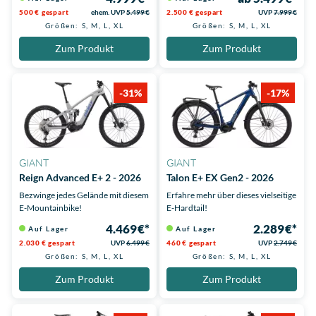
500 € gespart
ehem. UVP
5.499 €
2.500 € gespart
UVP
7.999 €
Größen: S, M, L, XL
Größen: S, M, L, XL
Zum Produkt
Zum Produkt
-31%
-17%
GIANT
GIANT
Reign Advanced E+ 2 - 2026
Talon E+ EX Gen2 - 2026
Bezwinge jedes Gelände mit diesem
Erfahre mehr über dieses vielseitige
E-Mountainbike!
E-Hardtail!
4.469 €*
2.289 €*
Auf Lager
Auf Lager
2.030 € gespart
UVP
6.499 €
460 € gespart
UVP
2.749 €
Größen: S, M, L, XL
Größen: S, M, L, XL
Zum Produkt
Zum Produkt