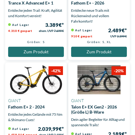
Trance X Advanced E+ 1
Fathom E+ - 2026
Entdecke jeden Trail: Kraft, Agilität
Entdecke neue Trails mit
und Komfort vereint!
Rückenwind und vollem
Fahrkomfort!
3.389 €*
Auf Lager
2.489 €*
Auf Lager
4.310 € gespart
ehem. UVP
7.699 €
910 € gespart
UVP
3.399 €
Größen: S
Größen: S, XL
Zum Produkt
Zum Produkt
-42%
-20%
GIANT
GIANT
Fathom E+ 2 - 2024
Talon E+ EX Gen2 - 2026
(Größe L) B-Ware
Entdecke jedes Gelände mit 75 Nm
Dein agiler Begleiter für Alltag und
& Shimano Cues!
spannende Trails!
2.039,99 €*
Auf Lager
2.189 €*
Auf Lager
1.459,01 € gespart
ehem. UVP
3.499 €