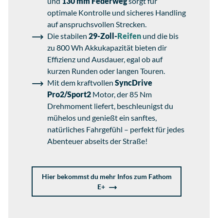
und
130 mm Federweg
sorgt für
optimale Kontrolle und sicheres Handling
auf anspruchsvollen Strecken.
Die stabilen
29-Zoll-
Reifen
und die bis
zu 800 Wh Akkukapazität bieten dir
Effizienz und Ausdauer, egal ob auf
kurzen Runden oder langen Touren.
Mit dem kraftvollen
SyncDrive
Pro2/Sport2
Motor, der 85 Nm
Drehmoment liefert, beschleunigst du
mühelos und genießt ein sanftes,
natürliches Fahrgefühl – perfekt für jedes
Abenteuer abseits der Straße!
Hier bekommst du mehr Infos zum Fathom
E+