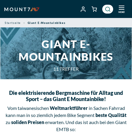
Zum
Inhalt
MENÜ
springen
Startseite
Giant E-Mountainbikes
GIANT E-
MOUNTAINBIKES
11
TREFFER
Die elektrisierende Bergmaschine für Alltag und
Sport – das Giant E Mountainbike!
Vom taiwanesischen
Weltmarktführer
in Sachen Fahrrad
kann man in so ziemlich jedem Bike Segment
beste Qualität
zu
soliden Preisen
erwarten. Und das ist auch bei den Giant
EMTB so: