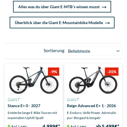
Alles was du über Giant E-MTB´s wissen musst
Überblick über die Giant E-Mountainbike Modelle
Sortierung
Beliebteste
-9%
-31%
GIANT
GIANT
Stance E+ 0 - 2027
Reign Advanced E+ 1 - 2026
Entdecke lange E-Bike Touren mit
E-Enduro: Volle Power, Adrenalin
maximalem Uphill-Spaß!
pur! Bergauf & bergab!
4.999 €*
ab 5.499 €*
Auf Lager
Auf Lager