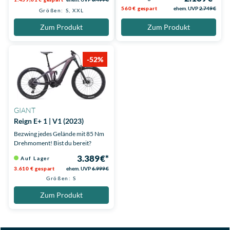
560 € gespart
ehem. UVP
2.749 €
Größen: S, XXL
Zum Produkt
Zum Produkt
-52%
GIANT
Reign E+ 1 | V1 (2023)
Bezwing jedes Gelände mit 85 Nm
Drehmoment! Bist du bereit?
3.389 €*
Auf Lager
3.610 € gespart
ehem. UVP
6.999 €
Größen: S
Zum Produkt