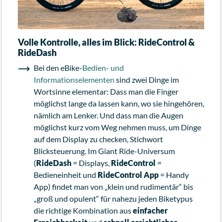
Volle Kontrolle, alles im Blick: RideControl &
RideDash
Bei den eBike-
Bedien- und
Informationselementen
sind zwei Dinge im
Wortsinne elementar: Dass man die Finger
möglichst lange da lassen kann, wo sie hingehören,
nämlich am Lenker. Und dass man die Augen
möglichst kurz vom Weg nehmen muss, um Dinge
auf dem Display zu checken, Stichwort
Blicksteuerung. Im Giant Ride-Universum
(
RideDash
= Displays,
RideControl
=
Bedieneinheit und
RideControl App
= Handy
App) findet man von „klein und rudimentär“ bis
„groß und opulent“ für nahezu jeden Biketypus
die richtige Kombination aus
einfacher