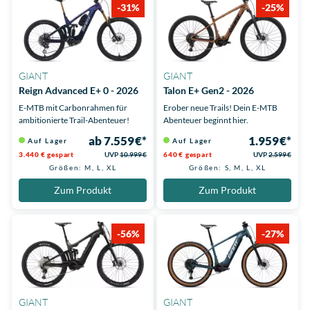
-31%
-25%
GIANT
GIANT
Reign Advanced E+ 0 - 2026
Talon E+ Gen2 - 2026
E-MTB mit Carbonrahmen für
Erober neue Trails! Dein E-MTB
ambitionierte Trail-Abenteuer!
Abenteuer beginnt hier.
ab 7.559 €*
1.959 €*
Auf Lager
Auf Lager
3.440 € gespart
UVP
10.999 €
640 € gespart
UVP
2.599 €
Größen: M, L, XL
Größen: S, M, L, XL
Zum Produkt
Zum Produkt
-56%
-27%
GIANT
GIANT