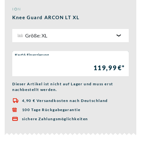
ION
Knee Guard ARCON LT XL
Größe: XL
Wähle eine Preisoption:
Kauf & Finanzierung
119,99 €*
Dieser Artikel ist nicht auf Lager und muss erst
nachbestellt werden.
4,90 € Versandkosten nach Deutschland

100 Tage Rückgabegarantie

sichere Zahlungsmöglichkeiten
