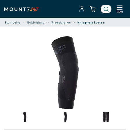
Zum
Inhalt
MENÜ
springen
Startseite
Bekleidung
Protektoren
Knieprotektoren