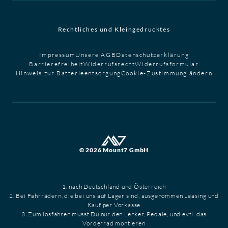
Rechtliches und Kleingedrucktes
Impressum
Unsere AGB
Datenschutzerklärung
Barrierefreiheit
Widerrufsrecht
Widerrufsformular
Hinweis zur Batterieentsorgung
Cookie-Zustimmung ändern
© 2026 Mount7 GmbH
1. nach Deutschland und Österreich
2. Bei Fahrrädern, die bei uns auf Lager sind, ausgenommen Leasing und
Kauf per Vorkasse
3. Zum losfahren musst Du nur den Lenker, Pedale, und evtl. das
Vorderrad montieren