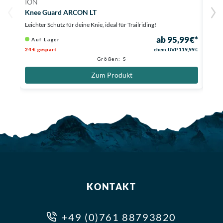
ION
ION
Knee Guard ARCON LT
Knee
Leichter Schutz für deine Knie, ideal für Trailriding!
Reißv
ab 95,99 €*
Auf Lager
Au
24 € gespart
ehem. UVP
119,99 €
Größen: S
Zum Produkt
KONTAKT
+49 (0)761 88793820