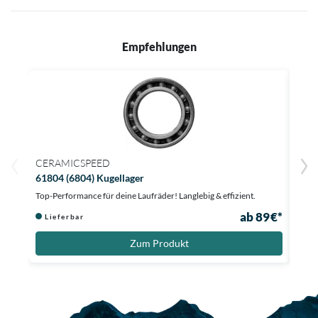
Empfehlungen
CERAMICSPEED
CER
61804 (6804) Kugellager
6190
Top-Performance für deine Laufräder! Langlebig & effizient.
Laufr
ab 89 €*
Lieferbar
Li
Zum Produkt