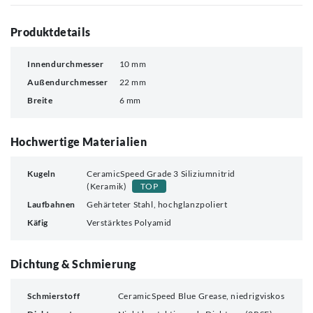
Produktdetails
Innendurchmesser
10 mm
Außendurchmesser
22 mm
Breite
6 mm
Hochwertige Materialien
Kugeln
CeramicSpeed Grade 3 Siliziumnitrid
(Keramik)
TOP
Laufbahnen
Gehärteter Stahl, hochglanzpoliert
Käfig
Verstärktes Polyamid
Dichtung & Schmierung
Schmierstoff
CeramicSpeed Blue Grease, niedrigviskos