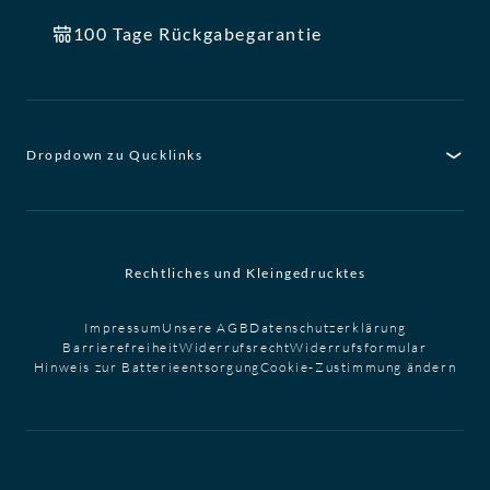
100 Tage Rückgabegarantie
Dropdown zu Qucklinks
Rechtliches und Kleingedrucktes
Impressum
Unsere AGB
Datenschutzerklärung
Barrierefreiheit
Widerrufsrecht
Widerrufsformular
Hinweis zur Batterieentsorgung
Cookie-Zustimmung ändern