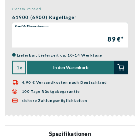
CeramicSpeed
61900 (6900) Kugellager
Wähle eine Preisoption:
Kauf & Finanzierung
89 €*
Lieferbar, Lieferzeit ca. 10-14 Werktage
In den Warenkorb
x
4,90 € Versandkosten nach Deutschland

100 Tage Rückgabegarantie

sichere Zahlungsmöglichkeiten

Spezifikationen