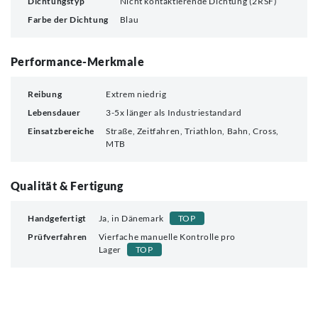
Dichtungstyp
Nicht kontaktierende Dichtung (2RSF)
Farbe der Dichtung
Blau
Performance-Merkmale
Reibung
Extrem niedrig
Lebensdauer
3-5x länger als Industriestandard
Einsatzbereiche
Straße, Zeitfahren, Triathlon, Bahn, Cross,
MTB
Qualität & Fertigung
Handgefertigt
Ja, in Dänemark
TOP
Prüfverfahren
Vierfache manuelle Kontrolle pro
Lager
TOP