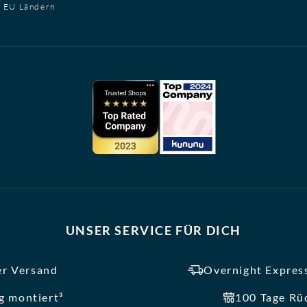
t EU Ländern
UNSER SERVICE FÜR DICH
er Versand
Overnight Express
ig montiert³
100 Tage Rü