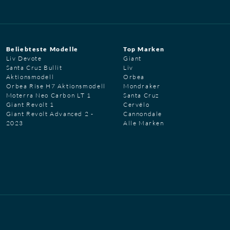
Beliebteste Modelle
Top Marken
Liv Devote
Giant
Santa Cruz Bullit
Liv
Aktionsmodell
Orbea
Orbea Rise H7 Aktionsmodell
Mondraker
Moterra Neo Carbon LT 1
Santa Cruz
Giant Revolt 1
Cervélo
Giant Revolt Advanced 2 -
Cannondale
2023
Alle Marken