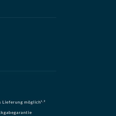
,
 Lieferung möglich¹
²
ckgabegarantie