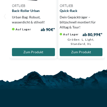
ORTLIEB
ORTLIEB
Back-Roller Urban
Quick-Rack
Urban Bag: Robust,
Dein Gepäckträger –
wasserdicht & stilvoll!
blitzschnell montiert für
Alltag & Tour!
ab 90 €*
Auf Lager
ab 80,99 €*
Auf Lager
Größen: L, Light,
Standard, XL
Zum Produkt
Zum Produkt