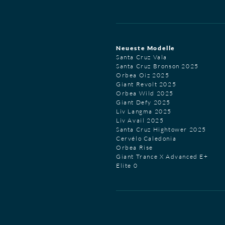
Neueste Modelle
Santa Cruz Vala
Santa Cruz Bronson 2025
Orbea Oiz 2025
Giant Revolt 2025
Orbea Wild 2025
Giant Defy 2025
Liv Langma 2025
Liv Avail 2025
Santa Cruz Hightower 2025
Cervélo Caledonia
Orbea Rise
Giant Trance X Advanced E+
Elite 0