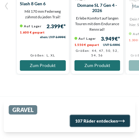
Slash 8 Gen 6
Domane SL 7 Gen 4 -
Mad
2026
Mit 170 mm Federweg
zähmst du jeden Trail!
Erlebe Komfort auf langen
Dein 
Touren mit dem Endurance
hier. 
2.399 €*
Auf Lager
Rennrad!
1.600 € gespart
Auf
ehem. UVP
3.999 €
3.949 €*
Auf Lager
1.300 
1.550 € gespart
UVP
5.499 €
Größen: 44, 47, 50, 52,
Größen: L, XL
54, 56
Größ
Zum Produkt
Zum Produkt
GRAVEL
107 Räder entdecken