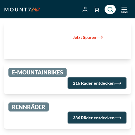
Zum
Inhalt
MENÜ
springen
SALE
Jetzt Sparen
BIS ZU 50% RABATT
Über 862 Produkte
E-MOUNTAINBIKES
216 Räder entdecken
RENNRÄDER
336 Räder entdecken