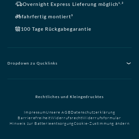
,
Overnight Express Lieferung möglich¹
²
fahrfertig montiert³
100 Tage Rückgabegarantie
Dropdown zu Qucklinks
Rechtliches und Kleingedrucktes
Impressum
Unsere AGB
Datenschutzerklärung
Barrierefreiheit
Widerrufsrecht
Widerrufsformular
Hinweis zur Batterieentsorgung
Cookie-Zustimmung ändern