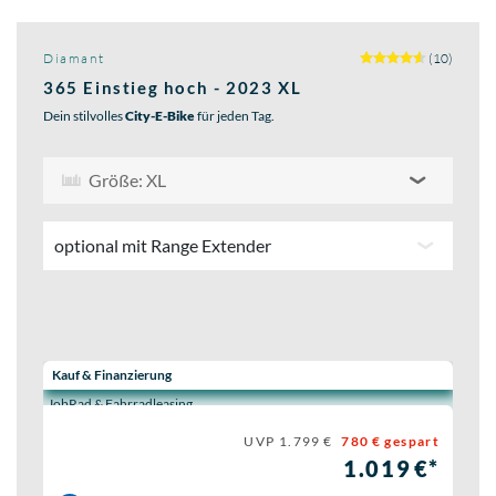
Diamant
(10)
365 Einstieg hoch - 2023 XL
Dein stilvolles
City-E-Bike
für jeden Tag.
Größe: XL
optional mit Range Extender
Wähle eine Preisoption:
Kauf & Finanzierung
JobRad & Fahrradleasing
UVP 1.799 €
780 € gespart
1.019 €*