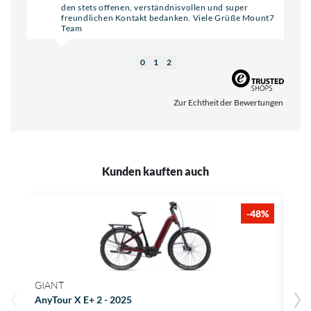
den stets offenen, verständnisvollen und super
freundlichen Kontakt bedanken. Viele Grüße Mount7
Team
0
1
2
Zur Echtheit der Bewertungen
Kunden kauften auch
-48%
GIANT
ABU
AnyTour X E+ 2 - 2025
Bor