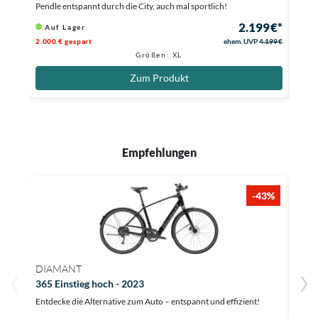
Pendle entspannt durch die City, auch mal sportlich!
Siche
2.199 €*
Auf Lager
Au
2.000 € gespart
ehem. UVP
4.199 €
Größen: XL
Zum Produkt
Empfehlungen
-43%
DIAMANT
DIA
365 Einstieg hoch - 2023
Zing
Entdecke die Alternative zum Auto – entspannt und effizient!
Erleb