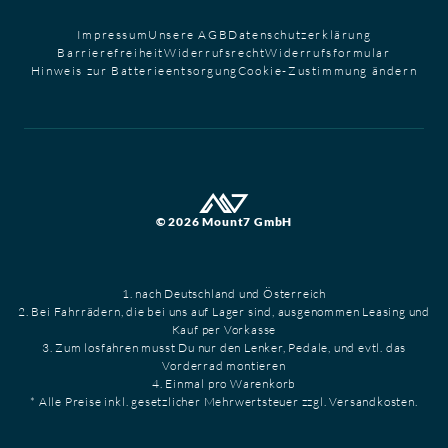
Impressum
Unsere AGB
Datenschutzerklärung
Barrierefreiheit
Widerrufsrecht
Widerrufsformular
Hinweis zur Batterieentsorgung
Cookie-Zustimmung ändern
© 2026 Mount7 GmbH
1. nach Deutschland und Österreich
2. Bei Fahrrädern, die bei uns auf Lager sind, ausgenommen Leasing und
Kauf per Vorkasse
3. Zum losfahren musst Du nur den Lenker, Pedale, und evtl. das
Vorderrad montieren
4. Einmal pro Warenkorb
* Alle Preise inkl. gesetzlicher Mehrwertsteuer zzgl. Versandkosten.