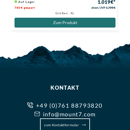
1.019 €*
Auf Lager
Li
780 € gespart
ehem. UVP
1.799 €
472,3
Größen: XL
Zum Produkt
KONTAKT
+49 (0)761 88793820
info@mount7.com
zum Kontaktformular