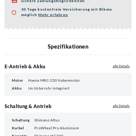
sichere Zahlungsmöglichkeiten

30 Tage kostenfreie Versicherung mit Bikmo
möglich
Mehr erfahren
über die Bikmo Fahrradversicherung
Spezifikationen
E-Antrieb & Akku
alle Details
Motor
Hyena MRC-250 Nabenmotor
Akku
Im Unterrohr integriert
Schaltung & Antrieb
alle Details
Schaltung
Shimano Altus
Kurbel
ProWheel Pro Aluminium
Kassette
Shimano HG200