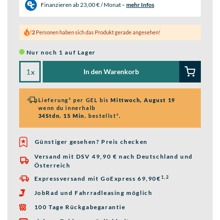
Finanzieren ab
23,00 € / Monat
–
mehr Infos
2
Personen haben sich das Produkt gerade angesehen!
Nur noch 1 auf Lager
In den Warenkorb
x
Lieferung¹ per GEL bis
Mittwoch, August 19
wenn du innerhalb
34Stdn. 15 Min.
bestellst².
Günstiger gesehen? Preis checken
Versand mit DSV 49,90 € nach Deutschland und

Österreich
1,2
Expressversand mit GoExpress 69,90€

JobRad und Fahrradleasing möglich

100 Tage Rückgabegarantie
