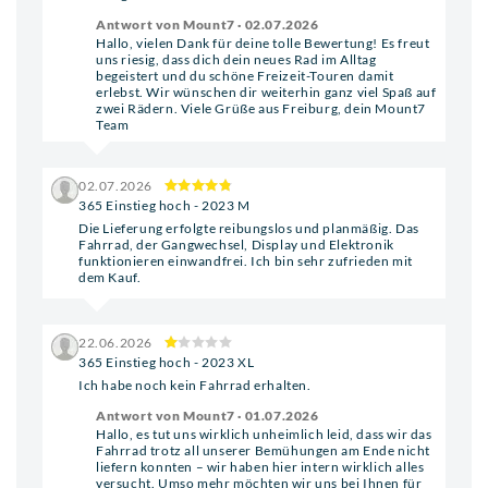
Antwort von Mount7 · 02.07.2026
Hallo, vielen Dank für deine tolle Bewertung! Es freut
uns riesig, dass dich dein neues Rad im Alltag
begeistert und du schöne Freizeit-Touren damit
erlebst. Wir wünschen dir weiterhin ganz viel Spaß auf
zwei Rädern. Viele Grüße aus Freiburg, dein Mount7
Team
02.07.2026
365 Einstieg hoch - 2023 M
Die Lieferung erfolgte reibungslos und planmäßig. Das
Fahrrad, der Gangwechsel, Display und Elektronik
funktionieren einwandfrei. Ich bin sehr zufrieden mit
dem Kauf.
22.06.2026
365 Einstieg hoch - 2023 XL
Ich habe noch kein Fahrrad erhalten.
Antwort von Mount7 · 01.07.2026
Hallo, es tut uns wirklich unheimlich leid, dass wir das
Fahrrad trotz all unserer Bemühungen am Ende nicht
liefern konnten – wir haben hier intern wirklich alles
versucht. Umso mehr möchten wir uns bei Ihnen für