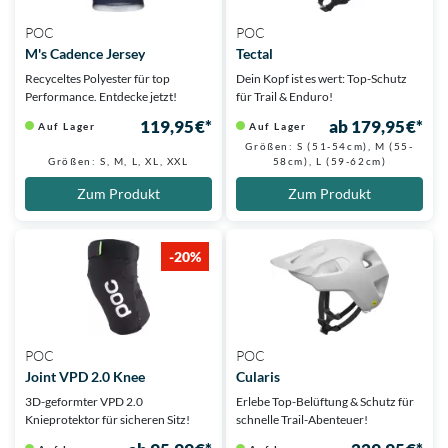
POC
POC
M's Cadence Jersey
Tectal
Recyceltes Polyester für top
Dein Kopf ist es wert: Top-Schutz
Performance. Entdecke jetzt!
für Trail & Enduro!
119,95 €*
ab 179,95 €*
Auf Lager
Auf Lager
Größen: S (51-54cm), M (55-
Größen: S, M, L, XL, XXL
58cm), L (59-62cm)
Zum Produkt
Zum Produkt
-20%
POC
POC
Joint VPD 2.0 Knee
Cularis
3D-geformter VPD 2.0
Erlebe Top-Belüftung & Schutz für
Knieprotektor für sicheren Sitz!
schnelle Trail-Abenteuer!