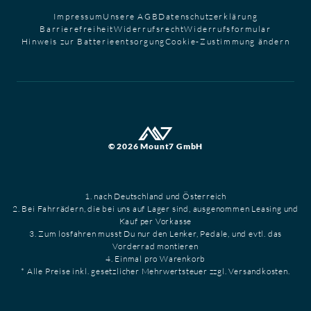
Impressum
Unsere AGB
Datenschutzerklärung
Barrierefreiheit
Widerrufsrecht
Widerrufsformular
Hinweis zur Batterieentsorgung
Cookie-Zustimmung ändern
© 2026 Mount7 GmbH
1. nach Deutschland und Österreich
2. Bei Fahrrädern, die bei uns auf Lager sind, ausgenommen Leasing und
Kauf per Vorkasse
3. Zum losfahren musst Du nur den Lenker, Pedale, und evtl. das
Vorderrad montieren
4. Einmal pro Warenkorb
* Alle Preise inkl. gesetzlicher Mehrwertsteuer zzgl. Versandkosten.