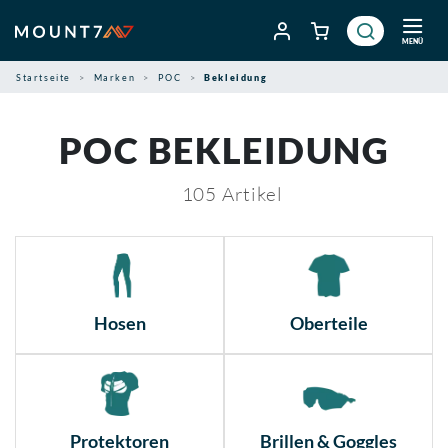
Zum
Inhalt
MENÜ
springen
Startseite
Marken
POC
Bekleidung
POC BEKLEIDUNG
105
Artikel
Hosen
Oberteile
Protektoren
Brillen & Goggles