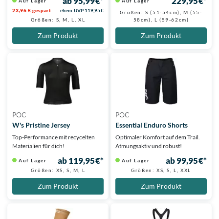
ab 95,99 €*
229,95 €*
Auf Lager
Auf Lager
23,96 € gespart
ehem. UVP
119,95 €
Größen: S (51-54cm), M (55-
Größen: S, M, L, XL
58cm), L (59-62cm)
Zum Produkt
Zum Produkt
POC
POC
W's Pristine Jersey
Essential Enduro Shorts
Top-Performance mit recycelten
Optimaler Komfort auf dem Trail.
Materialien für dich!
Atmungsaktiv und robust!
ab 119,95 €*
ab 99,95 €*
Auf Lager
Auf Lager
Größen: XS, S, M, L
Größen: XS, S, L, XXL
Zum Produkt
Zum Produkt