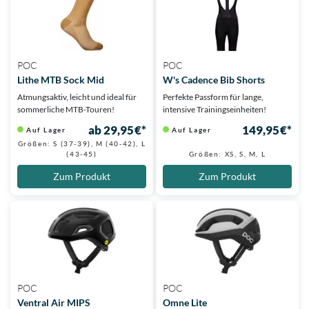
POC
POC
Lithe MTB Sock Mid
W's Cadence Bib Shorts
Atmungsaktiv, leicht und ideal für
Perfekte Passform für lange,
sommerliche MTB-Touren!
intensive Trainingseinheiten!
ab 29,95 €*
149,95 €*
Auf Lager
Auf Lager
Größen: S (37-39), M (40-42), L
(43-45)
Größen: XS, S, M, L
Zum Produkt
Zum Produkt
POC
POC
Ventral Air MIPS
Omne Lite