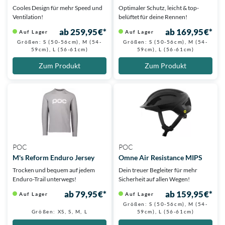
Cooles Design für mehr Speed und
Optimaler Schutz, leicht & top-
Ventilation!
belüftet für deine Rennen!
ab 259,95 €*
ab 169,95 €*
Auf Lager
Auf Lager
Größen: S (50-56cm), M (54-
Größen: S (50-56cm), M (54-
59cm), L (56-61cm)
59cm), L (56-61cm)
Zum Produkt
Zum Produkt
POC
POC
M's Reform Enduro Jersey
Omne Air Resistance MIPS
Trocken und bequem auf jedem
Dein treuer Begleiter für mehr
Enduro-Trail unterwegs!
Sicherheit auf allen Wegen!
ab 79,95 €*
ab 159,95 €*
Auf Lager
Auf Lager
Größen: S (50-56cm), M (54-
Größen: XS, S, M, L
59cm), L (56-61cm)